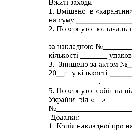
Вжиті заходи:
1. Вміщено в «карантин»
на суму ______________
2. Повернуто постачаль
_____________________
за накладною №________ 
кількості _______ упако
3. Знищено за актом №_
20__р. у кількості ____
_____________.
5. Повернуто в обіг на 
України від «__» ______
№____________________
Додатки:
1. Копія накладної про 