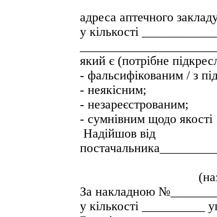
(наз
адреса аптечного заклад
у кількості __________
_____________________
який є (потрібне підкрес
- фальсифікованим / з пі
- неякісним;
- незареєстрованим;
- сумнівним щодо якості 
Надійшов від
постачальника________
(назва С
За накладною №________
у кількості __________ 