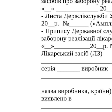
засобів про заборону реал
«__» _____________ 20
- Листа Держлікслужби У
20__р. №______ («Ампл
- Припису Державної слу
заборону реалізації лікар
«__»___________20__р.
Лікарський засіб (ЛЗ)
_____________________
серія _______ виробник
_____________________
(п
назва виробника, країни)
виявлено в
_____________________