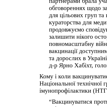
партнерами брала уча
обговореннях щодо з
для цільових груп та
кураторства для меди
продовжуємо сповідув
залишити нікого осто
повномасштабну війн
вакцинації доступним
та дорослих в Україні
д-р Ярно Хабіхт, гол
Кому і коли вакцинувати
Національної технічної г
імунопрофілактики (НТГ
“Вакцинуватися проти