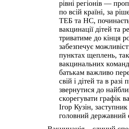
рівні регіонів — про
по всій країні, за рі
ТЕБ та НС, починаєть
вакцинації дітей та р
триватиме до кінця р
забезпечує можливіст
пунктах щеплень, так 
вакцинальних команд
батькам важливо пере
свій і дітей та в раз
звернутися до найбли
скорегувати графік в
Ігор Кузін, заступник
головний державний с
Вакцинація – єдиний спо