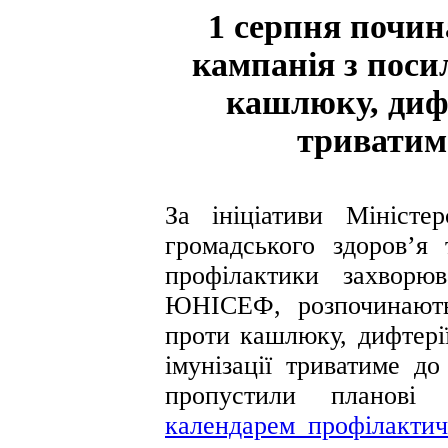
1 серпня почин
кампанія з поси
кашлюку, дифт
триватим
За ініціативи Міністе
громадського здоров’я
профілактики захворю
ЮНІСЕФ, розпочинають 
проти кашлюку, дифтерії
імунізації триватиме до
пропустили планові
календарем профілакти