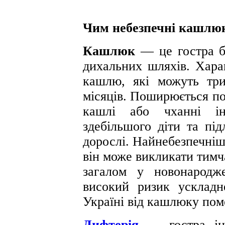
Чим небезпечні кашлюк
Кашлюк
— це гостра б
дихальних шляхів. Хара
кашлю, які можуть три
місяців. Поширюється п
кашлі або чханні ін
здебільшого діти та під
дорослі. Найнебезпечніш
він може викликати тимч
загалом у новонародж
високий ризик ускладн
Україні від кашлюку поме
Дифтерія
— гостра ін