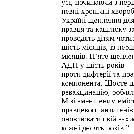
усі, починаючи з перш
певні хронічні хворо
Україні щеплення для
правця та кашлюку з
проводять дітям чотир
шість місяців, із пе
місяців. П’яте щепл
АДП у шість років —
проти дифтерії та пр
компонента. Шосте щ
ревакцинацію, робля
М зі зменшеним вміс
правцевого антигенів
оновлювати свій захис
кожні десять років.”