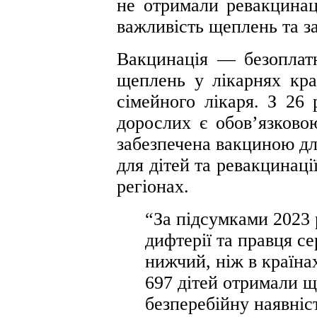
не отримали ревакцинац
важливість щеплень та з
Вакцинація — безоплатн
щеплень у лікарнях кра
сімейного лікаря. З 26 
дорослих є обов’язковою
забезпечена вакциною д
для дітей та ревакцинаці
регіонах.
“За підсумками 2023 
дифтерії та правця с
нижчий, ніж в країна
697 дітей отримали 
безперебійну наявніс