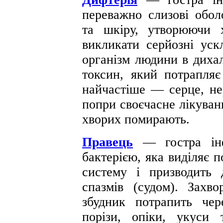
переважно слизові обол
та шкіру, утворюючи х
викликати серйозні уск
організм людини в дихал
токсин, який потрапляє
найчастіше — серце, не
попри своєчасне лікуван
хворих помирають.
Правець
— гостра ін
бактерією, яка виділяє 
систему і призводить
спазмів (судом). Захв
збудник потрапить че
порізи, опіки, укуси 