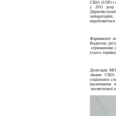
США (USP) і в
у 2011 році
Держлікслужба
лабораторіях,
виробляються 
Фармакопеї в
Водночас регу
отриманням до
усього терміну
Делегація МО
ліками США (
соціальних слу
(включаючи к
косметичної п