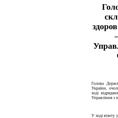
Гол
скл
здоров
Управл
Голова Держл
України, очо
ході відряд
Управління з 
У ході візиту 