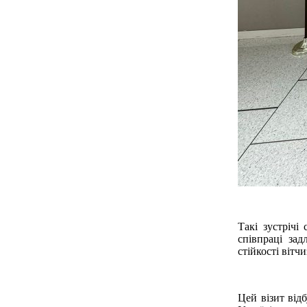
Такі зустрічі
співпраці зад
стійкості вітч
Цей візит від