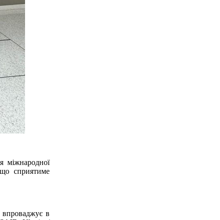
ня міжнародної
, що сприятиме
й впроваджує в