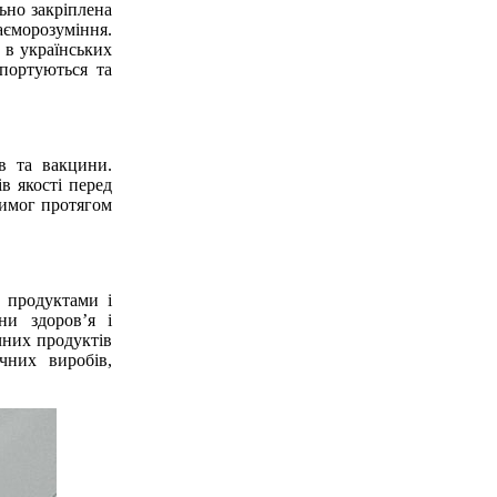
ьно закріплена
морозуміння.
 в українських
мпортуються та
в та вакцини.
в якості перед
вимог протягом
 продуктами і
ни здоров’я і
ічних продуктів
чних виробів,