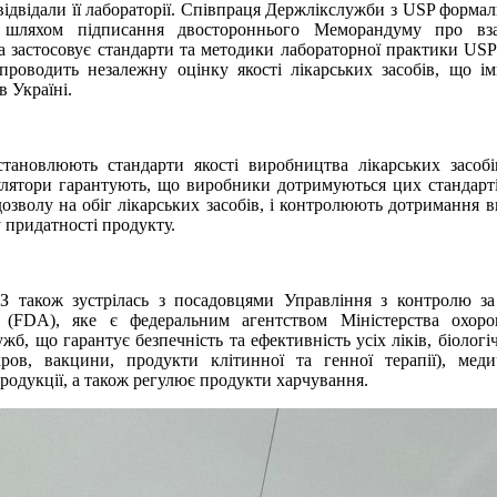
ідвідали її лабораторії. Співпраця Держлікслужби з USP формал
 шляхом підписання двостороннього Меморандуму про взає
 застосовує стандарти та методики лабораторної практики USP
 проводить незалежну оцінку якості лікарських засобів, що і
в Україні.
становлюють стандарти якості виробництва лікарських засобі
лятори гарантують, що виробники дотримуються цих стандарті
зволу на обіг лікарських засобів, і контролюють дотримання 
 придатності продукту.
З також зустрілась з посадовцями Управління з контролю за
FDA), яке є федеральним агентством Міністерства охоро
жб, що гарантує безпечність та ефективність усіх ліків, біолог
ров, вакцини, продукти клітинної та генної терапії), меди
родукції, а також регулює продукти харчування.