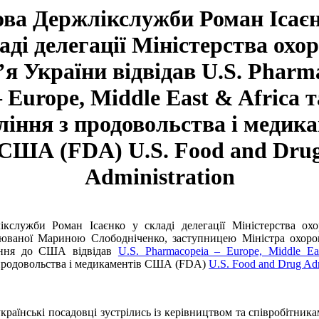
ова Держлікслужби Роман Ісаєн
аді делегації Міністерства охо
’я України відвідав U.S. Pharm
– Europe, Middle East & Africa т
іння з продовольства і медик
США (FDA) U.S. Food and Dru
Administration
ікслужби Роман Ісаєнко у складі делегації
Міністерства ох
люваної Мариною Слободніченко, заступницею Міністра охорон
ження до США
відвідав
U.S. Pharmacopeia – Europe, Middle Ea
продовольства і медикаментів США (FDA)
U.S. Food and Drug Adm
українські посадовці зустрілись із керівництвом та співробітни