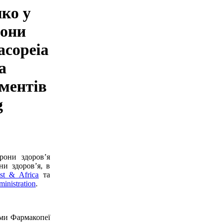
ко у
рони
acopeia
а
аментів
g
орони здоров’я
и здоров’я, в
st & Africa
та
inistration
.
ками Фармакопеї