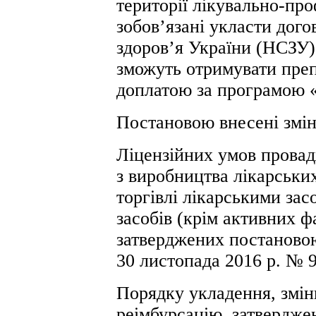
території лікувально-про
зобов’язані укласти дог
здоров’я України (НСЗУ)
зможуть отримувати преп
доплатою за програмою «
Постановою внесені змін
Ліцензійних умов провад
з виробництва лікарських
торгівлі лікарськими зас
засобів (крім активних ф
затверджених постановою
30 листопада 2016 р. № 9
Порядку укладення, змін
реімбурсацію, затвердж