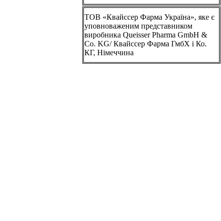
ТОВ «Квайссер Фарма Україна», яке є
уповноваженим представником
виробника Queisser Pharma GmbH &
Co. KG/ Квайссер Фарма ГмбХ і Ко.
КГ, Німеччина