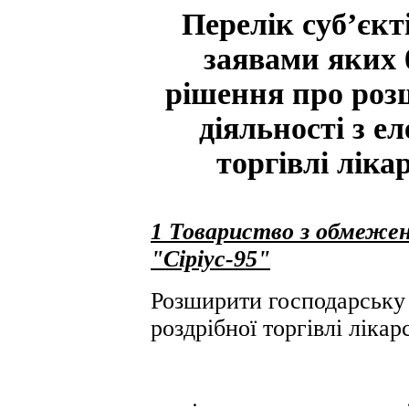
Перелік суб’єкт
заявами яких 
рішення про роз
діяльності з е
торгівлі лік
1
Товариство з обмежен
"Сіріус-95"
Розширити господарську 
роздрібної торгівлі ліка