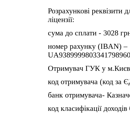
Розрахункові реквізити д
ліцензії:
сума до сплати - 3028 гр
номер рахунку (IBAN) –
UA9389999803341798960
Отримувач ГУК у м.Києв
код отримувача (код за
банк отримувача- Казнач
код класифікації доході