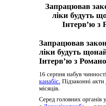
Запрацював зако
ліки будуть щ
Інтерв’ю з 
Запрацював закон 
ліки будуть щона
Інтерв’ю з Роман
16 серпня набув чинност
канабіс.
Підзаконні акти 
місяців.
Серед головних органів 