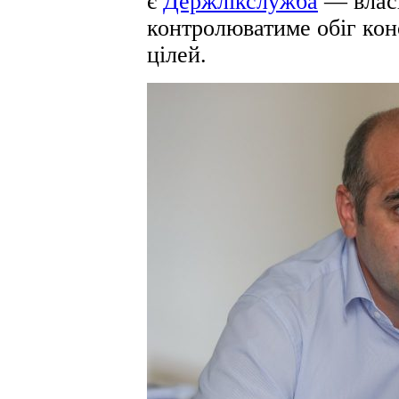
є
Держлікслужба
— влас
контролюватиме обіг кон
цілей.