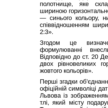
полотнище, яке скл
шириною горизонтально
— синього кольору, н
співвідношенням шири
2:3».
Згодом це визнач
формулюванні внесл
Відповідно до ст. 20 Д
двох рівновеликих го
жовтого кольорів».
Перші згадки об'єднанн
офіційній символіці дат
Львова із зображення
тлі, який місту подар