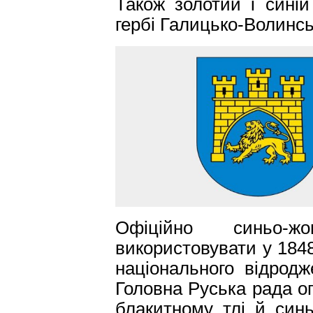
Також золотий і сині
гербі Галицько-Волинсь
Офіційно синьо-ж
використовувати у 1848 
національного відродж
Головна Руська рада о
блакитному тлі й син