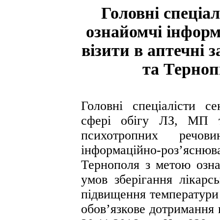
Головні спеціа
ознайомчі інформ
візити в аптечні 
та Терноп
Головні спеціалісти с
сфері обігу ЛЗ, МП т
психотропних речов
інформаційно-роз’яснюва
Тернополя з метою озна
умов зберігання лікарсь
підвищення температури 
обов’язкове дотримання