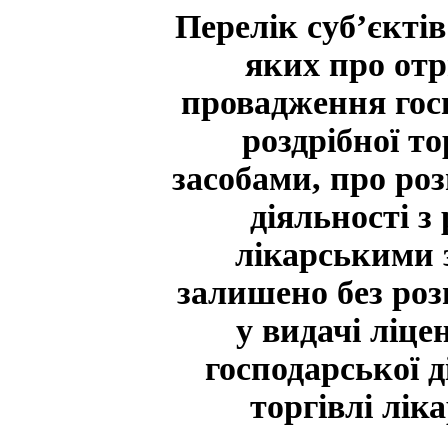
Перелік суб’єкті
яких про отр
провадження госп
роздрібної т
засобами, про ро
діяльності з 
лікарськими 
залишено без роз
у видачі ліце
господарської д
торгівлі лі