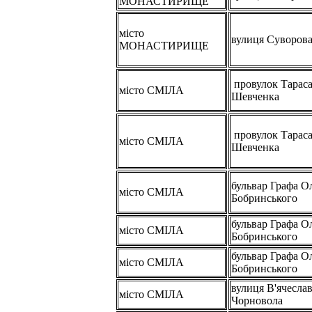
МОНАСТИРИЩЕ
місто
вулиця Суворов
МОНАСТИРИЩЕ
провулок Тарас
місто СМІЛА
Шевченка
провулок Тарас
місто СМІЛА
Шевченка
бульвар Графа О
місто СМІЛА
Бобринського
бульвар Графа О
місто СМІЛА
Бобринського
бульвар Графа О
місто СМІЛА
Бобринського
вулиця В'ячесла
місто СМІЛА
Чорновола