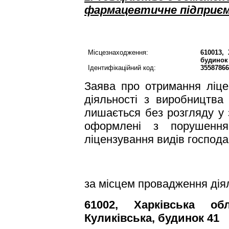
фармацевтичне
підприє
Місцезнаходження
:
610013,
будинок
Ідентифікаційний
код:
3558786
Заява
про
отримання
ліце
діяльності
з
виробництва
лишається
без
розгляду
у
оформлені
з
порушенн
ліцензування
видів
господа
за
місцем
провадження
дія
61002,
Харківська
обл
Куликівська
,
будинок
41