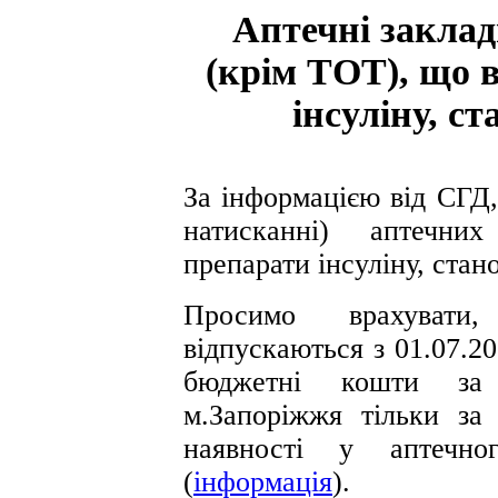
Аптечні заклад
(крім ТОТ), що 
інсуліну, ст
За інформацією від СГД
натисканні) аптечни
препарати інсуліну, стан
Просимо врахувати
відпускаються з 01.07.2
бюджетні кошти за 
м.Запоріжжя тільки з
наявності у аптечн
(
інформація
).