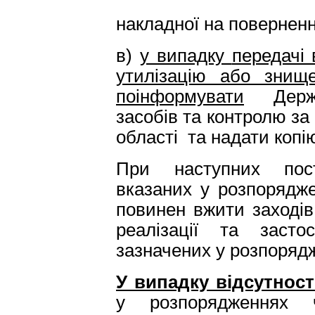
ко
накладної на поверненн
в)
у випадку
передачі 
утилізацію або знище
поінформувати
Держав
засобів та контролю за
області та надати копі
При наступних пост
вказаних у розпорядже
повинен вжити заходів
реалізації та застос
зазначених у розпоряд
У випадку відсутност
у розпорядженнях 