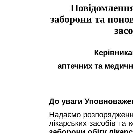
Повідомлення
заборони та поно
зас
Керівник
аптечних та медич
До уваги Уповноважен
Надаємо розпорядженн
лікарських засобів та
заборони обігу лікарс