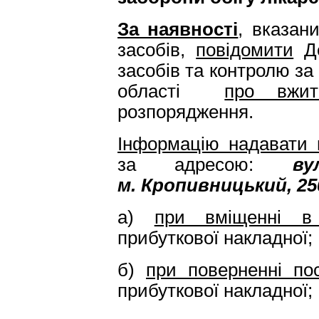
За наявності
,
вказани
засобів,
повідомити
Де
засобів та контролю за
області
про вжит
розпорядження.
Інформацію надавати 
за адресою:
ву
м. Кропивницький, 25
а)
при вміщенні в
прибуткової накладної;
б)
при поверненні по
прибуткової накладної;