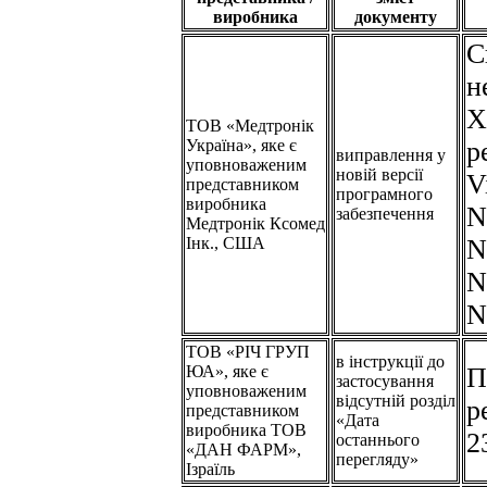
виробника
документу
С
н
Х
ТОВ «Медтронік
Україна», яке є
р
виправлення у
уповноваженим
новій версії
V
представником
програмного
виробника
N
забезпечення
Медтронік Ксомед
Інк., США
N
N
N
ТОВ «РІЧ ГРУП
в інструкції до
ЮА», яке є
П
застосування
уповноваженим
відсутній розділ
р
представником
«Дата
виробника ТОВ
2
останнього
«ДАН ФАРМ»,
перегляду»
Ізраїль