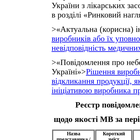
України з лікарських зас
в розділі «Ринковий нагл
>«Актуальна (корисна) 
виробників або їх уповн
невідповідність медични
>«Повідомлення про неб
Україні»>
Рішення виробн
відкликання продукції, я
ініціативою виробника п
Реєстр повідомле
щодо якості МВ за періо
Назва
Короткий
представника /
зміст