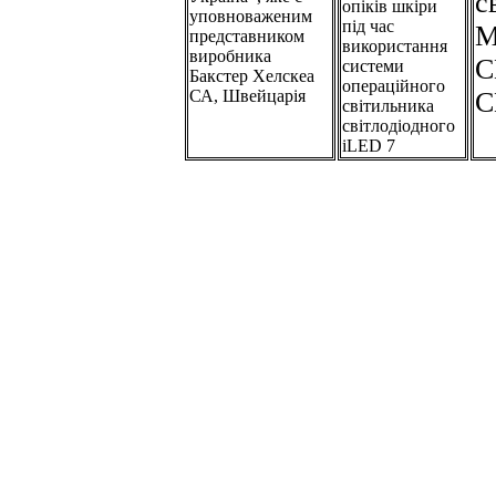
с
опіків шкіри
уповноваженим
під час
M
представником
використання
виробника
C
системи
Бакстер Хелскеа
операційного
СА, Швейцарія
C
світильника
світлодіодного
iLED 7