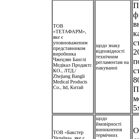
П
ф
в
ТОВ
«ТЕТАФАРМ»,
к
яке є
с
уповноваженим
щодо знаку
представником
2
відповідності
виробника
технічним
Чжецзян Банглі
п
регламентам на
Медікал Продактс
пакуванні
с
КО., ЛТД./
Zhejiang Bangli
8
Medical Products
Co., ltd, Китай
П
м
5
щодо
ймовірності
О
виникнення
ТОВ «Бакстер
термічних
Україна», яке є