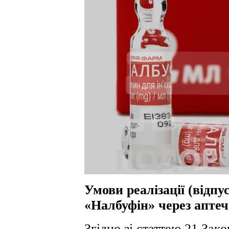
Умови реалізації (відпу
«Налбуфін» через аптеч
Згідно зі статтею 21 Зак