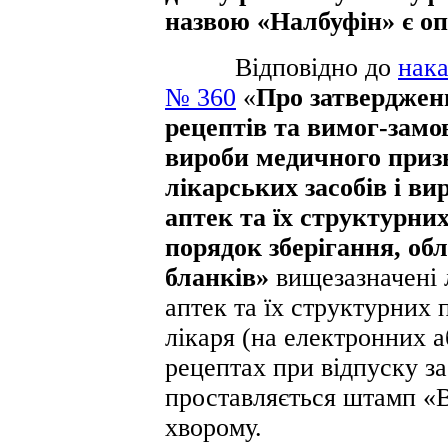
назвою «Налбуфін» є о
Відповідно до
нака
№ 360
«
Про затверджен
рецептів та вимог-замо
вироби медичного приз
лікарських засобів і в
аптек та їх структурних
порядок зберігання, об
бланків»
вищезазначені 
аптек та їх структурних 
лікаря (на електронних 
рецептах при відпуску за
проставляється штамп «
хворому.