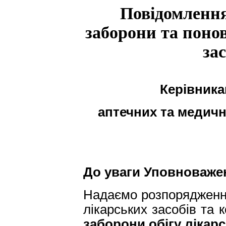
Повідомлення
заборони та поно
за
Керівник
аптечних та медич
До уваги Уповноважен
Надаємо розпорядженн
лікарських засобів та
заборони обігу лікарс