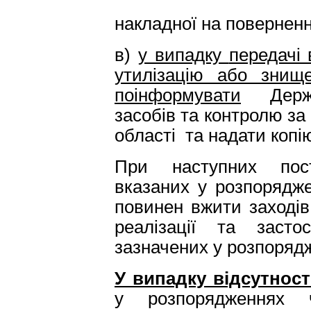
ко
накладної на поверненн
в)
у випадку
передачі 
утилізацію або знище
поінформувати
Держав
засобів та контролю за
області та надати копі
При наступних пост
вказаних у розпорядже
повинен вжити заходів
реалізації та застос
зазначених у розпоряд
У випадку відсутност
у розпорядженнях 