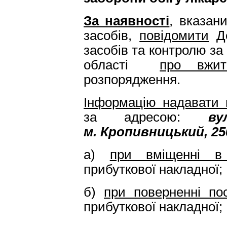
За наявності
,
вказани
засобів,
повідомити
Де
засобів та контролю за
області
про вжит
розпорядження.
Інформацію надавати 
за адресою:
ву
м. Кропивницький, 25
а)
при вміщенні в
прибуткової накладної;
б)
при поверненні по
прибуткової накладної;