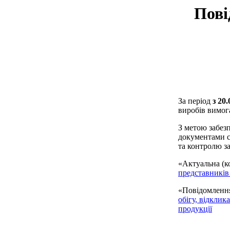
Пові
За період
з 20
виробів вимог
З метою забез
документами с
та контролю з
«Актуальна (к
представників
«Повідомлення
обігу, відклик
продукції