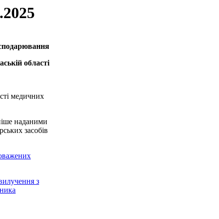
.2025
осподарювання
аській області
ості медичних
аніше наданими
рських засобів
новажених
вилучення з
бника