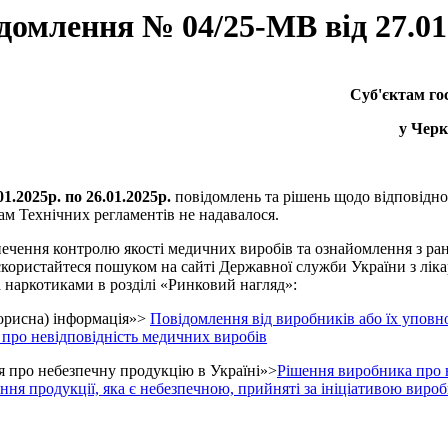
домлення № 04/25-МВ від 27.01
Суб'єктам г
у Черк
.01.2025р. по 26.01.2025р.
повідомлень та рішень щодо відповідн
ам Технічних регламентів не надавалося.
печення контролю якості медичних виробів та ознайомлення з р
користайтеся пошуком на сайті Державної служби України з ліка
а наркотиками в розділі «Ринковий нагляд»:
орисна) інформація»>
Повідомлення від виробників або їх упов
 про невідповідність медичних виробів
 про небезпечну продукцію в Україні»>
Рішення виробника про 
ання продукції, яка є небезпечною, прийняті за ініціативою виро