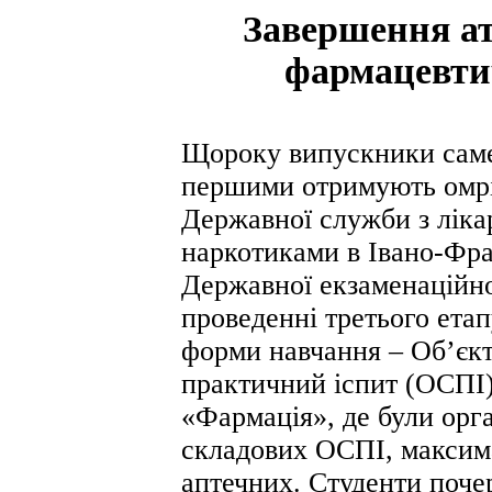
Завершення ат
фармацевти
Щороку випускники саме
першими отримують омрі
Державної служби з ліка
наркотиками в Івано-Фран
Державної екзаменаційної
проведенні третього етап
форми навчання – Об’єк
практичний іспит (ОСПІ)
«Фармація», де були орг
складових ОСПІ, максим
аптечних. Студенти поче