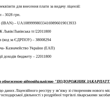
реквізити для внесення плати за видачу ліцензії:
 - 3028 грн.
у (IBAN) – UA108999980334169896019013933
 Львiв/Львівська тг/22011800
а (код за ЄДРПОУ) – 38008294
ча- Казначейство України (ЕАП)
ії доходів бюджету – 22011800
о з обмеженою відповідальністю "ПОДОРОЖНИК ЗАКАРПАТ
до даних Ліцензійного реєстру у зв’язку зі створенням нового мі
осподарської діяльності з роздрібної торгівлі лікарськими засоб