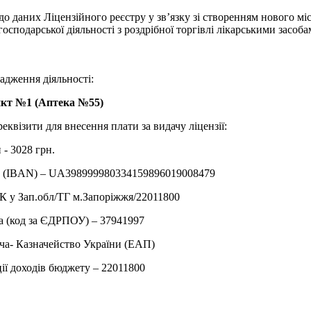
до даних Ліцензійного реєстру у зв’язку зі створенням нового мі
осподарської діяльності з роздрібної торгівлі лікарськими засоб
адження діяльності:
кт №1 (Аптека №55)
реквізити для внесення плати за видачу ліцензії:
 - 3028 грн.
у (IBAN) – UA398999980334159896019008479
 у Зап.обл/ТГ м.Запорiжжя/22011800
а (код за ЄДРПОУ) – 37941997
ча- Казначейство України (ЕАП)
ії доходів бюджету – 22011800