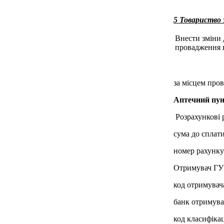
5 Товариство
Внести зміни 
провадження г
за місцем пров
Аптечний пун
Розрахункові 
сума до сплати
номер рахунк
Отримувач ГУК
код отримувач
банк отримува
код класифікац