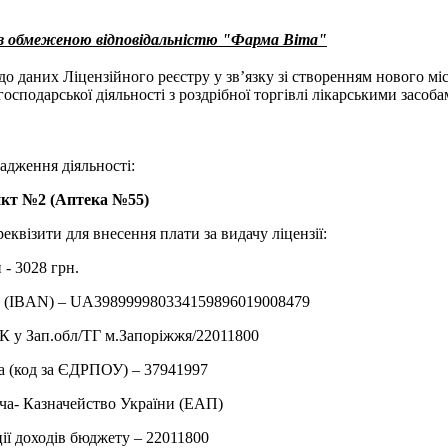
 з обмеженою відповідальністю "Фарма Віта"
до даних Ліцензійного реєстру у зв’язку зі створенням нового мі
осподарської діяльності з роздрібної торгівлі лікарськими засоб
адження діяльності:
кт №2 (Аптека №55)
реквізити для внесення плати за видачу ліцензії:
 - 3028 грн.
у (IBAN) – UA398999980334159896019008479
 у Зап.обл/ТГ м.Запорiжжя/22011800
а (код за ЄДРПОУ) – 37941997
ча- Казначейство України (ЕАП)
ії доходів бюджету – 22011800