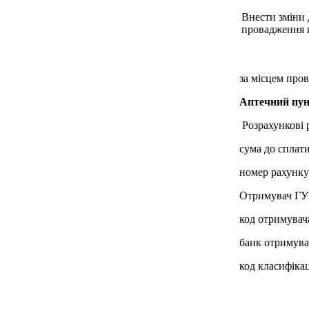
Внести зміни 
провадження г
за місцем пров
Аптечний пун
Розрахункові 
сума до сплати
номер рахунк
Отримувач ГУК
код отримувач
банк отримува
код класифікац