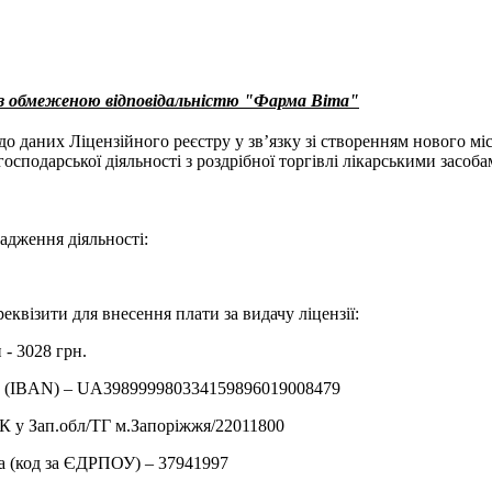
 з обмеженою відповідальністю "Фарма Віта"
до даних Ліцензійного реєстру у зв’язку зі створенням нового мі
осподарської діяльності з роздрібної торгівлі лікарськими засоб
адження діяльності:
реквізити для внесення плати за видачу ліцензії:
 - 3028 грн.
у (IBAN) – UA398999980334159896019008479
 у Зап.обл/ТГ м.Запорiжжя/22011800
а (код за ЄДРПОУ) – 37941997