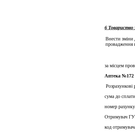
6 Товариство
Внести зміни 
провадження г
за місцем пров
Аптека №172
Розрахункові 
сума до сплати
номер рахунк
Отримувач ГУК
код отримувач