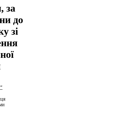
, за
ни до
ку зі
ення
бної
и
"
сця
ами