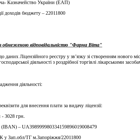
ча- Казначейство України (ЕАП)
ії доходів бюджету – 22011800
 з обмеженою відповідальністю "Фарма Віта"
до даних Ліцензійного реєстру у зв’язку зі створенням нового мі
осподарської діяльності з роздрібної торгівлі лікарськими засоб
адження діяльності:
реквізити для внесення плати за видачу ліцензії:
 - 3028 грн.
у (IBAN) – UA398999980334159896019008479
 у Зап.обл/ТГ м.Запорiжжя/22011800