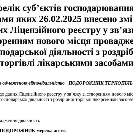
елік суб’єктів господарювання
ами яких 26.02.2025 внесено змі
х Ліцензійного реєстру у зв’яз
оренням нового місця провадж
подарської діяльності з роздрі
торгівлі лікарськими засобам
о з обмеженою відповідальністю "ПОДОРОЖНИК ТЕРНОПІЛЬ
до даних Ліцензійного реєстру у зв’язку зі створенням нового мі
осподарської діяльності з роздрібної торгівлі лікарськими засоб
адження діяльності:
2 ПОДОРОЖНИК мережа аптек