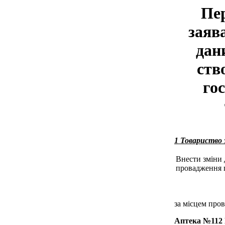
Пер
заяв
дани
ств
гос
1 Товариств
Внести зміни 
провадження г
за місцем пров
Аптека №11