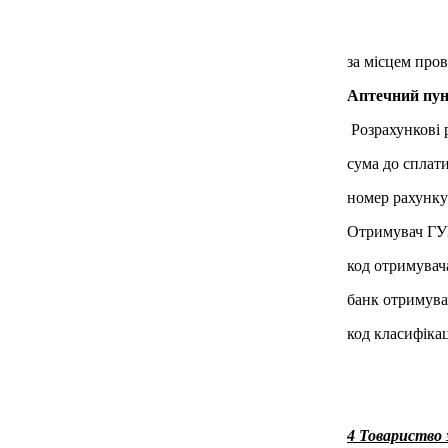
за місцем пров
Аптечний пу
Розрахункові 
сума до сплати
номер рахунк
Отримувач ГУК
код отримувач
банк отримува
код класифікац
4 Товариство