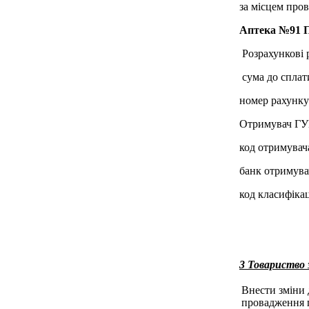
за місцем пров
Аптека №91
Розрахункові 
сума до сплати
номер рахунк
Отримувач ГУК
код отримувач
банк отримува
код класифікац
3 Товариство
Внести зміни 
провадження г