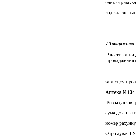
банк отримува
код класифікац
7 Товариство
Внести зміни 
провадження г
за місцем пров
Аптека №134
Розрахункові 
сума до сплати
номер рахунк
Отримувач ГУК