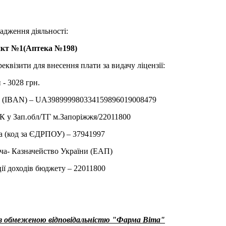
адження діяльності:
нкт №1(Аптека №198)
реквізити для внесення плати за видачу ліцензії:
 - 3028 грн.
у (IBAN) – UA398999980334159896019008479
 у Зап.обл/ТГ м.Запорiжжя/22011800
а (код за ЄДРПОУ) – 37941997
ча- Казначейство України (ЕАП)
ії доходів бюджету – 22011800
 з обмеженою відповідальністю "Фарма Віта"