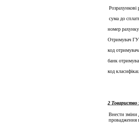
Розрахункові 
сума до сплати
номер рахунк
Отримувач ГУК
код отримувач
банк отримува
код класифікац
2 Товариств
Внести зміни 
провадження г