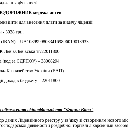
адження діяльності:
 ПОДОРОЖНИК мережа аптек
реквізити для внесення плати за видачу ліцензії:
 - 3028 грн.
у (IBAN) – UA108999980334169896019013933
 Львiв/Львівська тг/22011800
а (код за ЄДРПОУ) – 38008294
ча- Казначейство України (ЕАП)
ії доходів бюджету – 22011800
 з обмеженою відповідальністю "Фарма Віта"
до даних Ліцензійного реєстру у зв’язку зі створенням нового мі
осподарської діяльності з роздрібної торгівлі лікарськими засоб