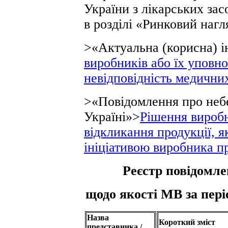
України з лікарських зас
в розділі «Ринковий нагл
>«Актуальна (корисна) 
виробників або їх уповн
невідповідність медични
>«Повідомлення про неб
Україні»>
Рішення виробн
відкликання продукції, я
ініціативою виробника п
Реєстр повідомле
щодо якості МВ за періо
Назва
Короткий зміст
представника /