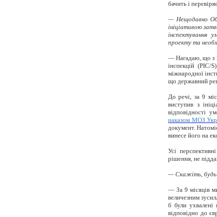
бачить і перевіря
— Нещодавно Об’
ініціативою затв
інспектування у
проекту та необх
— Нагадаю, що з 
інспекцій (PIC/S
міжнародної інсти
що державний рег
До речі, за 9 мі
виступив з ініц
відповідності у
наказом МОЗ Укра
документ. Натомі
винесе його на е
Усі перспективн
рішення, не підд
— Скажіть, будь
— За 9 місяців м
величезним зусил
б були ухвалені
відповідно до єв