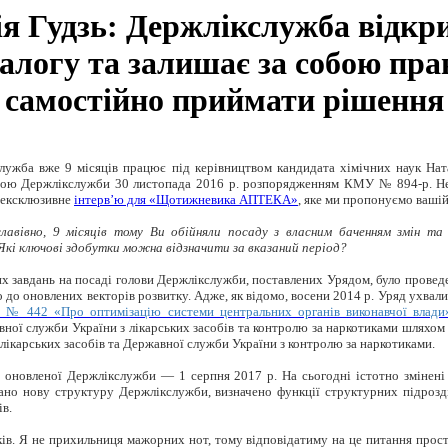
я Гудзь: Держлікслужба відкр
іалогу та залишає за собою пра
самостійно приймати рішення
лужба вже 9 місяців працює під керівництвом кандидата хімічних наук
Нат
вою Держлікслужби 30 листопада 2016 р. розпорядженням КМУ № 894-р.
Не
 ексклюзивне
інтерв’ю для «Щотижневика АПТЕКА»
, яке ми пропонуємо вашій
авівно, 9 місяців тому Ви обійняли посаду з власним баченням змін та
кі ключові здобутки можна відзначити за вказаний період?
 завдань на посаді голови Держлікслужби, поставлених Урядом, було проведе
 до оновлених векторів розвитку. Адже, як відомо, восени 2014 р. Уряд ухвал
р. № 442 «Про оптимізацію системи центральних органів виконавчої влади
ної служби України з лікарських засобів та контролю за наркотиками шляхом
 лікарських засобів та Державної служби України з контролю за наркотиками.
 оновленої Держлікслужби — 1 серпня 2017 р. На сьогодні істотно змінені
но нову структуру Держлікслужби, визначено функції структурних підрозд
ів.
ів. Я не прихильниця мажорних нот, тому відповідатиму на це питання про