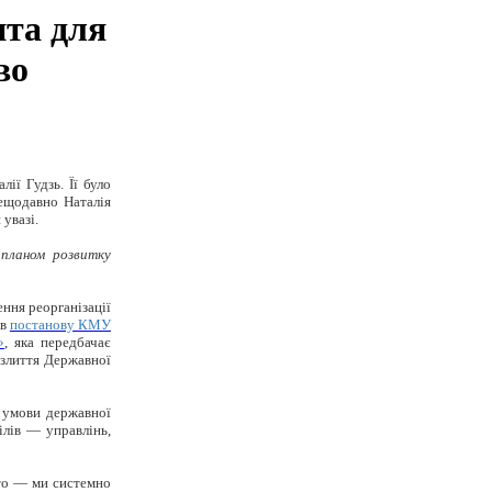
ита для
во
алії
Гудзь
. Її було
щодавно Наталія
 увазі.
 планом розвитку
ння реорганізації
ив
постанову КМУ
»
, яка передбачає
 злиття Державної
 умови державної
ілів — управлінь,
сто — ми системно