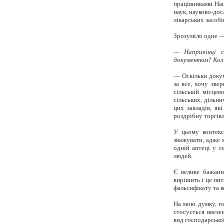
працівниками Нац
наук, науково-до
лікарських засоб
Зрозуміло одне —
— Наприкінці се
документом? Кол
— Оскільки докум
за все, хочу зве
сільській місцев
сільських, дільни
цих закладів, як
роздрібну торгів
У цьому контекс
зважувати, адже 
одній аптеці у с
людей.
Є велике бажанн
вирішить і це пи
фальсифікату та к
На мою думку, го
стосується ввезе
вид господарської