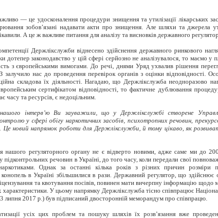
жливо — це удосконалення процедури знищення та утилізації лікарських зас
рювання зобов’язані надавати акти про знищення. Але шляхи та джерела у
цікавили. А це ж важливе питання для аналізу та висновків державного регулятор
омпетенції Держлікслужби віднесено здійснення державного ринкового наг
ки дотепер законодавство у цій сфері серйозно не аналізувалося, то маємо у 
ість з європейськими вимогами. До речі, днями Уряд ухвалив рішення пере
З залучило нас до проведення перевірок органів з оцінки відповідності. О
ційна складова їх діяльності. Нагадаю, що Держлікслужба неодноразово н
європейським сертифікатом відповідності, то фактичне дублювання процеду
ає часу та ресурсів, є недоцільним.
нашого інтерв’ю Ви зауважили, що у
Держлікслужбі
створене Управл
онтролю у сфері обігу наркотичних засобів, психотропних речовин, прекурсо
у. Це новий напрямок роботи для Держлікслужби, й тому цікаво, як розвив
я нашого регуляторного органу не є відверто новими, адже саме ми до 200
у підконтрольних речовин в Україні, до того часу, коли передали свої повнов
аркотиками. Однак за останні кілька років з різних причин розміри п
) конопель в Україні збільшилися в рази. Державний регулятор, що здійснює
іцензування та квотування посівів, повинен мати вичерпну інформацію щодо 
 їх характеристики. У цьому напрямку Держлікслужба тісно співпрацює Націона
3 липня 2017 р.) був підписаний двосторонній меморандум про співпрацю.
тизації усіх цих проблем та пошуку шляхів їх розв’язання вже проведен