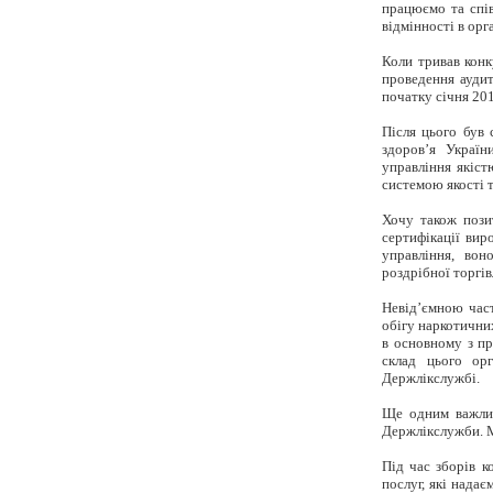
працюємо та спі
відмінності в орг
Коли тривав конк
проведення аудит
початку січня 201
Після цього був
здоров’я Україн
управління якіст
системою якості 
Хочу також пози
сертифікації вир
управління, вон
роздрібної торгів
Невід’ємною час
обігу наркотични
в основному з пр
склад цього ор
Держлікслужбі
.
Ще одним важлив
Держлікслужби. М
Під час зборів к
послуг, які нада