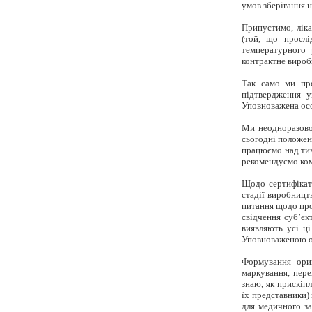
умов зберігання н
Припустимо, ліка
(той, що прослі
температурного
контрактне вироб
Так само ми про
підтвердження у
Уповноважена особ
Ми неодноразово
сьогодні положен
працюємо над тим
рекомендуємо ком
Щодо сертифіката
стадії виробництв
питання щодо про
свідчення суб’єк
виявляють усі ці
Уповноваженою ос
Формування ориг
маркування, пере
знаю, як прискіп
їх представники)
для медичного за