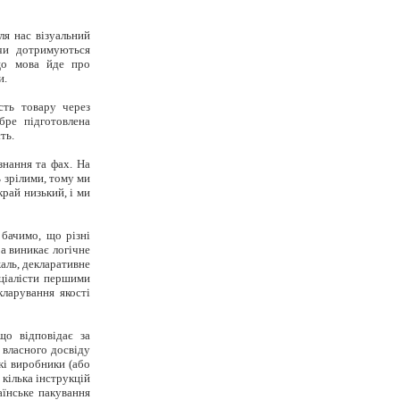
ля нас візуальний
 чи дотримуються
що мова йде про
и.
сть товару через
бре підготовлена
ть.
нання та фах. На
 зрілими, тому ми
рай низький, і ми
 бачимо, що різні
ра виникає логічне
аль, декларативне
еціалісти першими
кларування якості
що відповідає за
 власного досвіду
кі виробники (або
кілька інструкцій
аїнське пакування