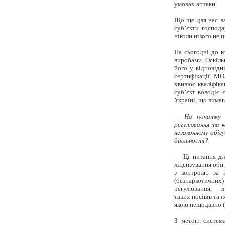
умовах аптеки.
Що ще для нас ва
суб’єкти господа
ніколи нікого не 
На сьогодні до к
виробами. Оскіль
його у відповідн
сертифікації. МО
хвилює кваліфіка
суб’єкт володіє 
Україні, що вимаг
— На початку 
регулювання та к
незаконному обіг
діяльності?
— Ці питання дл
ліцензування обіг
з контролю за н
(
безнаркотичних
регулювання, — л
таких посівів та
якою нещодавно (
З метою система