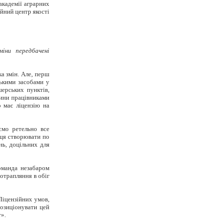
академії аграрних
йний центр якості
міни передбачені
а змін. Але, перш
ськими засобами у
шерських пунктів,
цини працівниками
о має ліцензію на
ємо ретельно все
яця створювати по
нь, доцільних для
оманда незабаром
отрапляння в обіг
Ліцензійних умов,
позиціонувати цей
т».