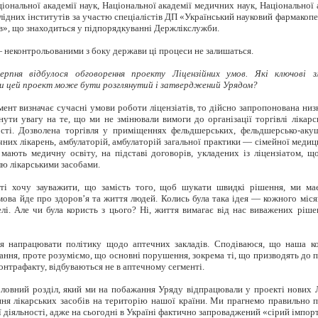
іональної академії наук, Національної академії медичних наук, Національної 
слідних інститутів за участю спеціалістів ДП «Український науковий фармакопе
ів», що знаходиться у підпорядкуванні Держлікслужби.
 неконтрольованими з боку держави ці процеси не залишаться.
рпня відбулося обговорення проекту Ліцензійних умов. Які ключові з
и цей проект може бути розглянутий і затверджений Урядом?
ент визначає сучасні умови роботи ліцензіатів, то дійсно запропонована низк
рнути увагу на те, що ми не змінювали вимоги до організації торгівлі лікар
ості. Дозволена торгівля у приміщеннях фельдшерських, фельдшерсько-аку
чних лікарень, амбулаторій,
амбулаторій
загальної практики — сімейної меди
і мають медичну освіту, на підставі договорів, укладених із ліцензіатом, щ
лю лікарськими засобами.
ті хочу зауважити, що замість того, щоб шукати швидкі рішення, ми ма
мова йде про здоров’я та життя людей. Колись була така ідея — кожного міс
елі. Але чи була користь з цього? Ні, життя вимагає від нас виважених ріше
я напрацювати політику щодо аптечних закладів. Сподіваюся, що наша к
тання, проте розуміємо, що основні порушення, зокрема ті, що призводять до п
онтрафакту, відбуваються не в аптечному сегменті.
ловний розділ, який ми на побажання Уряду відпрацювали у проекті нових 
ння лікарських засобів на територію нашої країни. Ми прагнемо правильно 
 діяльності, адже на сьогодні в Україні фактично запроваджений «сірий імпор