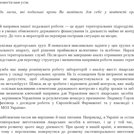
помогти нам усім.
ь ласка, які подальші кроки Ви намітили для себе у контексті орг
напрямок нашої подальшої роботи — це аудит територіальних підрозділів.
 в умовах обмеженого державного фінансування їх діяльність майже не конт
рату. До того ж мораторій на перевірки погіршив ситуацію на місцях.
кілька аудиторських груп. Я намагалася максимально задіяти у цих групах п
трального апарату, щоб рішення приймалися колективно та всебічно. Нараз
рьох територіальних служб. Після цього ми завершимо аналіз отриманих результ
 підставою для перегляду структури і визначення напрямків роботи наших тери
жба має намір реанімувати роботу лабораторій з аналізу якості лікарськ
ають у складі територіальних органів. На їх оснащення були витрачені вели
на допустити, щоб обладнання не використовувалося за призначенн
на металобрухт. Шляхи, як це зробити і відновити дієвий контроль, вже знайд
, оскільки важливими елементами державного контролю є відбір зразків та лаб
 ми визначили ключовий напрямок для Управління якості лікарських засоб
і, керівником Управління за результатами конкурсу призначено Людмилу Горов
фахівець з досвідом роботи у Європейській Фармакопеї та у взаємодії
р МОЗ України».
айближчим часом ми вирішимо й інші питання. Наприклад, в Україні за остан
темпоральне
виготовлення лікарських засобів в аптеках, і це у той час
яти розвитку цього виду діяльності. При цьому в нашій країні, я впевнена,
, тому є перспектива повернутися до розвитку
екстемпорального
виготовле