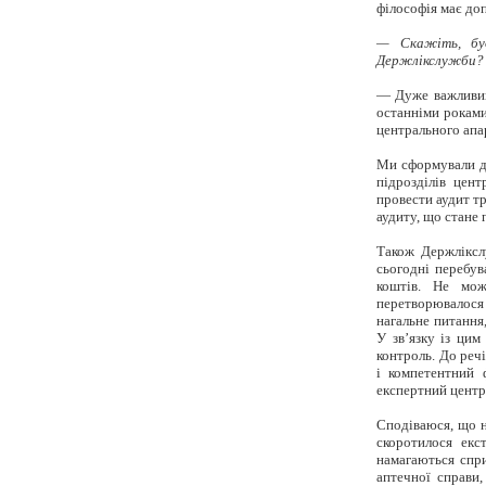
філософія має до
— Скажіть, буд
Держлікслужби?
— Дуже важливий 
останніми роками
центрального апа
Ми сформували де
підрозділів цен
провести аудит т
аудиту, що стане
Також Держлікслу
сьогодні перебув
коштів. Не мож
перетворювалося 
нагальне питання
У зв’язку із цим
контроль. До реч
і компетентний 
експертний цент
Сподіваюся, що н
скоротилося
екс
намагаються спри
аптечної справи