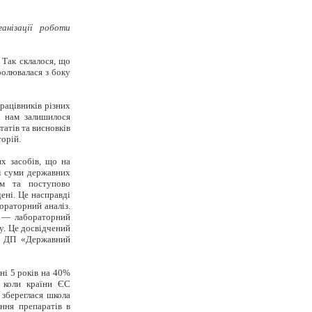
анізації роботи
 Так склалося, що
ролювалася з боку
рацівників різних
і нам залишилося
атів та висновків
торій.
их засобів, що на
кі суми державних
ям та поступово
ені. Це насправді
ораторний аналіз.
ів — лабораторний
у. Це досвідчений
 з ДП «Державний
ні 5 років на 40%
, коли країни ЄС
 збереглася школа
ння препаратів в