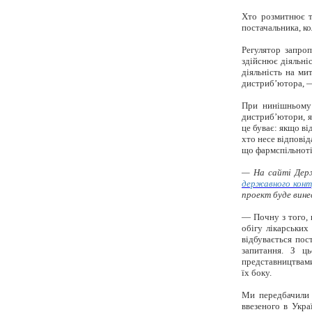
Хто розмитнює то
постачальника, ко
Регулятор запро
здійснює діяльні
діяльність на ми
дистриб’ютора, —
При нинішньому 
дистриб’ютори, як
це буває: якщо в
хто несе відповід
що
фармспільнот
— На сайті Дер
державного контр
проект буде вине
— Почну з того, 
обігу лікарських
відбувається пос
запитання. З ц
представництвами
їх боку.
Ми передбачили 
ввезеного в Укра