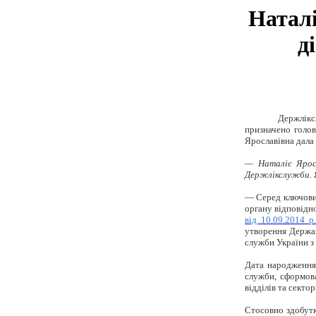
Наталі
д
Держлікс
призначено голо
Ярославівна дала
— Наталіє Яросл
Держлікслужби. Я
— Серед ключових
органу відповідно
від 10.09.2014 
утворення Держав
служби України з
Дата народження
служби, сформова
відділів та сектор
Стосовно здобутк