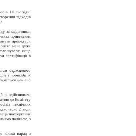
обів. На сьогодні
творення відходів
а.
ляду за медичними
планах приведення
глянути процедури
собисто мене дуже
аголошувала: якщо
ри сертифікації в
іння державного
рів і протидії їх
атиметься цей вид
5 р. здійснювали
аження до Комітету
осівів технічних
 одночасно 2 види
місць знаходження
льною поліцією, з
о кілька нарад з