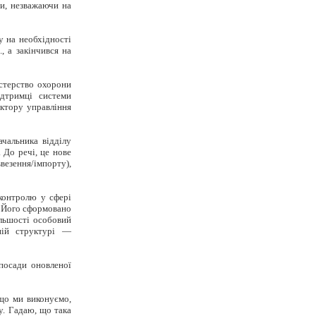
и, незважаючи на
у на необхідності
, а закінчився на
стерство охорони
ідтримці системи
ектору управління
ачальника відділу
 До речі, це нове
езення/імпорту),
контролю у сфері
. Його сформовано
ільшості особовий
ній структурі —
посади оновленої
 що ми виконуємо,
у. Гадаю, що така