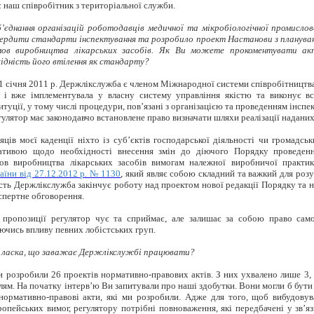
є наш співробітник з територіальної служби.
єднання організацій роботодавців медичної та мікробіологічної промислов
ердити стандарти інспектування та розробило проект Настанови з планува
мов виробництва лікарських засобів. Як Ви можете прокоментувати ак
ідність його втілення як стандарту?
1 січня 2011 р. Держлікслужба є членом Міжнародної системи співробітницт
) і вже
імплементувала
у власну систему управління якістю та виконує вс
туції, у тому числі процедури, пов’язані з організацією та проведенням інсп
улятор має законодавчо встановлене право визначати шляхи реалізації надани
сяців моєї каденції ніхто із суб’єктів господарської діяльності чи громадськ
іативою щодо необхідності внесення змін до діючого Порядку проведен
мов виробництва лікарських засобів вимогам належної виробничої практик
їни від 27.12.2012 р. № 1130
, який являє собою складний та важкий для розу
сть Держлікслужба закінчує роботу над проектом нової редакції Порядку та
кспертне обговорення.
і пропозиції регулятор чує та сприймає, але залишає за собою право сам
аючись впливу певних лобістських груп.
 ласка, що заважає
Держлікслужбі
працювати?
и розробили 26 проектів нормативно-правових актів. З них ухвалено лише 3, 
лям. На початку інтерв’ю Ви запитували про наші здобутки. Вони могли б бути
 нормативно-правові акти, які ми розробили. Адже для того, щоб вибудову
ропейських вимог, регулятору потрібні повноваження, які передбачені у зв’яз