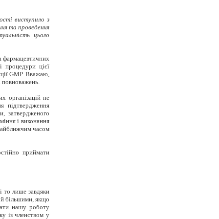
ості виступило з
ння та проведення
туальність цього
ва фармацевтичних
і процедури цієї
екції GMP. Вважаю,
х повноважень.
их організацій не
ня підтвердження
и, затвердженого
міння і виконання
 найближчим часом
остійно приймати
і то лише завдяки
 й більшими, якщо
вати нашу роботу
ку із членством у