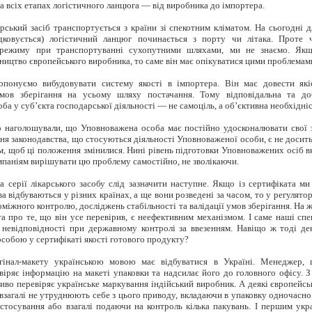
а всіх етапах логістичного ланцюга — від виробника до імпортера.
рський засіб транспортується з країни зі спекотним кліматом. На сьогодні д
дковується) логістичний ланцюг починається з порту чи літака. Проте
 режиму при транспортуванні сухопутними шляхами, ми не знаємо. Як
ництво європейського виробника, то саме він має опікуватися цими проблемам
понуємо вибудовувати систему якості в імпортера. Він має довести які
мов зберігання на усьому шляху постачання. Тому відповідальна та до
а у суб’єкта господарської діяльності — не самоціль, а об’єктивна необхідніс
 наголошували, що Уповноважена особа має постійно удосконалювати свої з
ня законодавства, що стосуються діяльності Уповноваженої особи, є не досить
, щоб ці положення змінилися. Нині рівень підготовки Уповноважених осіб вк
паніям вирішувати цю проблему самостійно, не зволікаючи.
 серії лікарського засобу слід зазначити наступне. Якщо із сертифіката ми
а відбуваються у різних країнах, а ще вони розведені за часом, то у регулято
міжного контролю, досліджень стабільності та
валідації
умов зберігання. На ж
та про те, що він усе перевірив, є неефективним механізмом. І саме наші сп
 невідповідності при державному контролі за ввезенням. Навіщо ж тоді де
обою у сертифікаті якості готового продукту?
інал-макету українською мовою має відбуватися в Україні. Менеджер, 
віряє інформацію на макеті упаковки та надсилає його до головного офісу. З
ливо перевіряє українське маркування індійський виробник. А деякі європейсь
 взагалі не утруднюють себе з цього приводу, вкладаючи в упаковку одночасно 
стосування або взагалі подаючи на контроль кілька пакувань. І першим укр