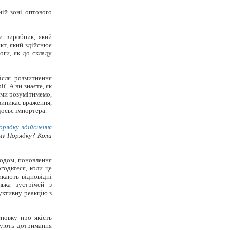
ній зоні оптового
и виробник, який
кт, який здійснює
оги, як до складу
ісля розмитнення
ї. А ви знаєте, як
 ми розумітимемо,
 виникає враження,
осьє імпортера.
рядку здійснення
ому Порядку? Коли
годом, поновлення
годьтеся, коли це
икають відповідні
ька зустрічей з
уктивну реакцію з
новку про якість
джують дотримання