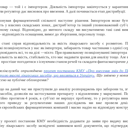
вар — той і є імпортером. Діяльність імпортера закінчується у карантин
ли регулятор дає висновок про ввезення. А далі починається етап дистрибуції.
понував фармацевтичній спільноті наступне рішення. Імпортером може бут
сть у власних складських зонах, дистриб’ютор та інший уповноважений суб’є
тному складі. Відповідно, до митного складу ми висуватимемо такі самі вим
 відповідність оснащення, вимог до зберігання, персоналу тощо.
стані справ відповідальність за якість лікарського засобу є розмитою. П
і позиціонуються у нас як імпортери, забирають товар частинами з однієї сері
ідповідають всі, то на ділі —ніхто. При правильному позиціонуванні імпортера
альність за якість, стабільність, хто має надавати зразки для аналізу тощо. Але
і
простіше погодитися з існуючим станом речей та складати фантасмагоричне д
жлікслужби оприлюднено
проект постанови КМУ «Про внесення змін до По
олю якості лікарських засобів, що ввозяться в Україну»
. Що змінено у нов
сено на публічне обговорення?
що на даний час ми приступили до аналізу розпоряджень про заборони та, з
 засобів, дозволів на застосування препарату з відхиленням у маркуванні. По
тійно протягом 4 років, а суб’єкт не вирішує проблему, то у регулятора вин
ього приводу за результатами наших досліджень ми вже провели декіл
 європейських фармацевтичних компаній і маємо надію на відповідну констр
у проекті постанови КМУ необхідність додавати до заяви про видачу вис
їну лікарського засобу засвідчені заявником копії документів, що підтвер