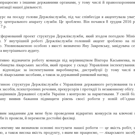
впрацюємо з іншими державними органами, у тому числі й правоохоронним
анізації нашої діяльності.
урс на посаду голови Держлікслужби, під час співбесіди я акцентувала уваг
у центрального апарату служби. Це зроблено. Він почався 8 грудня 2016 р.
7 р.
 сформований проект структури Держлікслужби, який згодом погодило Міні
и. У внутрішній роботі Держлікслужби головний акцент зроблено на п
ю. Уповноваженою особою з якості визначено Яну Закревську, завідувача с
та внутрішнього аудиту.
тивно відзначити роботу команди під керівництвом Віктора
Касьяненка
, н
обництва лікарських засобів, який працює у складі Управління інспектування.
о відповідає за інспектування виробництва, дистрибуції (у тому числі вв
лі лікарськими засобами, а також за державний ринковий нагляд.
тиною структури Держлікслужби є Управління державного регулювання та 
х засобів, психотропних речовин, прекурсорів і протидії їх незаконному обігу
ацівників Державної служби України з контролю за наркотиками. У своїй б
гану виявив бажання підвищити рівень своєї роботи у новій об’єдна
им завданням для мене було проведення відкритих конкурсів на ключові 
и їх провели, й перемогли достойні фахівці.
олективу ми визначили основні постулати нашої роботи — це якість робіт,
ємо, а також висока якість продукту, з яким ми працюємо, — лікарського засоб