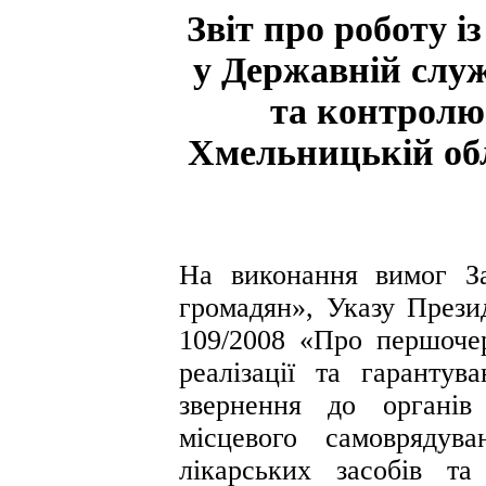
Звіт про роботу 
у Державній служ
та контролю
Хмельницькій обл
На виконання вимог З
громадян», Указу Прези
109/2008 «Про першочер
реалізації та гарантув
звернення до органів
місцевого самоврядув
лікарських засобів т