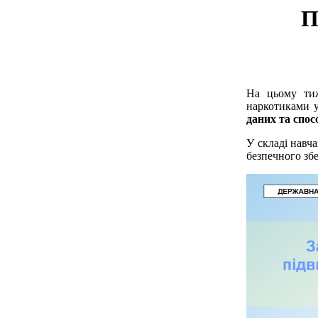
П
На цьому тиж
наркотиками у
даних та спос
У складі навч
безпечного збе