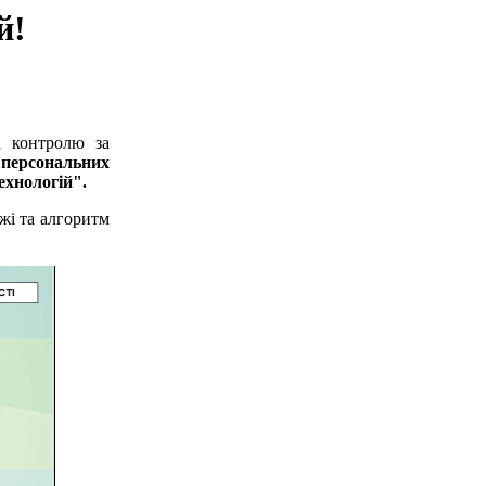
й!
а контролю за
 персональних
ехнологій".
жі та алгоритм