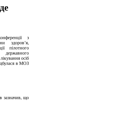
де
конференції
з
ни здоров’я,
ції пілотного
державного
лікування осіб
ідбулася в МОЗ
в
зазначив, що
.