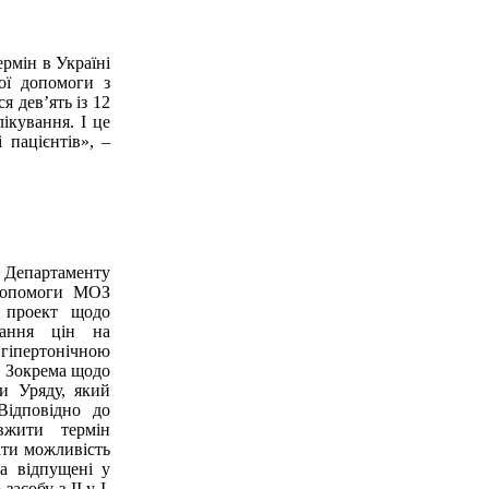
ермін в Україні
ної допомоги з
я дев’ять із 12
ікування. І це
і пацієнтів», –
 Департаменту
 допомоги МОЗ
й проект щодо
вання цін на
 гіпертонічною
. Зокрема щодо
и Уряду, який
Відповідно до
вжити термін
дати можливість
а відпущені у
асобу з ІІ у І,