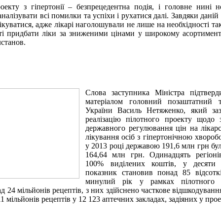
роекту з гіпертонії – безпрецедентна подія, і головне нині 
налізувати всі помилки та успіхи і рухатися далі. Завдяки дані
ікуватися, адже лікарі наголошували не лише на необхідності та
і придбати ліки за зниженими цінами у широкому асортимент
лстанов
.
Слова заступника Міністра підтвер
матеріалом головний позаштатний 
України Василь
Нетяженко
, який за
реалізацію пілотного проекту щодо 
державного регулювання цін на лікарс
лікування осіб з гіпертонічною хвороб
у 2013 році державою 191,6
млн
грн
бул
164,64
млн
грн. Одинадцять регіоні
100% виділених коштів, у десяти 
показник становив понад 85 відсоткі
минулий рік у рамках пілотного 
 24 мільйонів рецептів, з них здійснено часткове відшкодування
11 мільйонів рецептів у 12 123 аптечних закладах, задіяних у прое