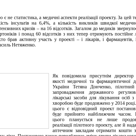
є не статистика, а медичні аспекти реалізації проекту. За цей т
ість інсультів на 6,4%, а кількість викликів швидкої медич
тензивних
кризів – на 16 відсотків. Загалом до медиків звернулос
ертоніків і понад 60 відсотків з них тепер отримують постійне л
хто брав активну участь у проекті – і лікарів, і фармацевтів, 
Василь
Нетяженко
.
Як повідомила присутнім директор
якості медичної та фармацевтичної
України Тетяна Донченко, пілотни
запровадження державного регулю
лікарські засоби для лікування осіб з
хворобою буде продовжено у 2014 році
цього є відповідний проект постанов
буде прийнято найближчим часом. 
цього планується не лише продо
реалізації пілотного проекту, але й на
аптечним закладам отримати кошти з
ку ліки. Постановою також передбачено зміну групи лікарського з