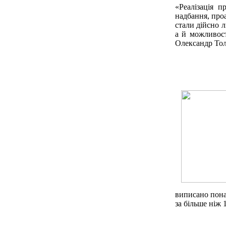
«Реалізація п
надбання, проа
стали дійсно л
а й можливост
Олександр
То
виписано понад
за більше ніж 