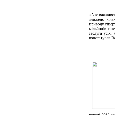
«Але важливою 
знижено кільк
приводу
гіпер
мільйонів гіп
заслуга усіх, 
констатував 
грудні 2013 ро