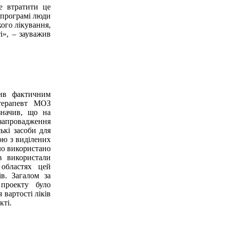
не втратити це
й програмі люди
кого лікування,
і», – зауважив
див фактичним
терапевт МОЗ
значив, що на
запровадження
ькі засоби для
ою з виділених
о використано
в використали
областях цей
в. Загалом за
проекту було
 вартості ліків
кті.