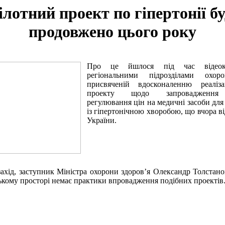
ілотний проект по гіпертонії бу
продовжено цього року
Про це йшлося під час
відео
регіональними підрозділами охоро
присвяченій вдосконаленню реаліза
проекту щодо запровадження 
регулювання цін на медичні засоби для 
із гіпертонічною хворобою, що вчора в
України.
ахід, заступник Міністра охорони здоров’я Олександр
Толстано
ькому просторі немає практики впровадження подібних проектів