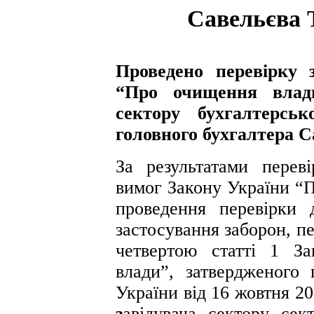
Савельєва 
Проведено перевірку 
“Про очищення влад
сектору бухгалтерсь
головного бухгалтера С
За результатами перев
вимог Закону України “
проведення перевірки 
застосування заборон, п
четвертою статті 1 З
влади”, затвердженого 
України від 16 жовтня 2
з
авідувача сектору сек