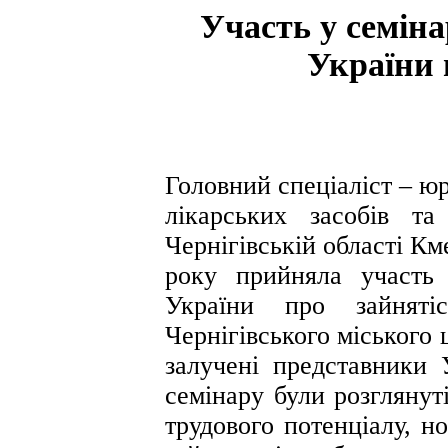
Участь у семін
України 
Головний спеціаліст – ю
лікарських засобів т
Чернігівській області Км
року прийняла участь 
України про зайняті
Чернігівського міського 
залучені представники 
семінару були розглянут
трудового потенціалу, н