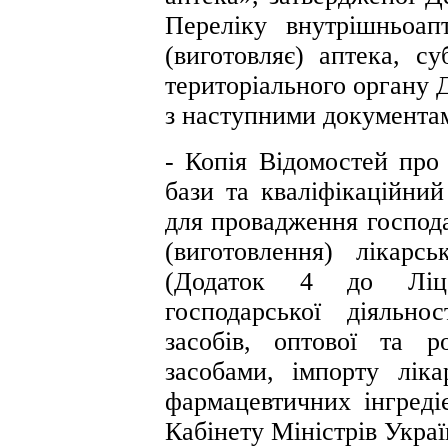
Переліку внутрішньоап
(виготовляє) аптека, с
територіального органу 
з наступними документа
- Копія Відомостей про 
бази та кваліфікаційний
для провадження господа
(виготовлення) лікарс
(Додаток 4 до Ліце
господарської діяльно
засобів, оптової та ро
засобами, імпорту ліка
фармацевтичних інгреді
Кабінету Міністрів Украї