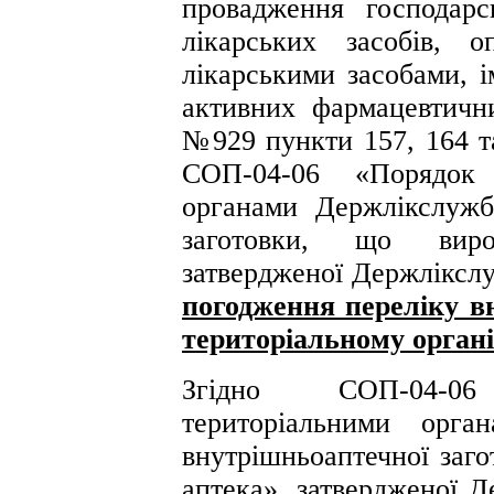
провадження господарс
лікарських засобів, о
лікарськими засобами, і
активних фармацевтичних
№929 пункти 157, 164 та
СОП-04-06 «Порядок 
органами Держлікслужб
заготовки, що вироб
затвердженої Держлікс
погодження переліку в
територіальному орган
Згідно СОП-04-0
територіальними орга
внутрішньоаптечної заго
аптека», затвердженої 