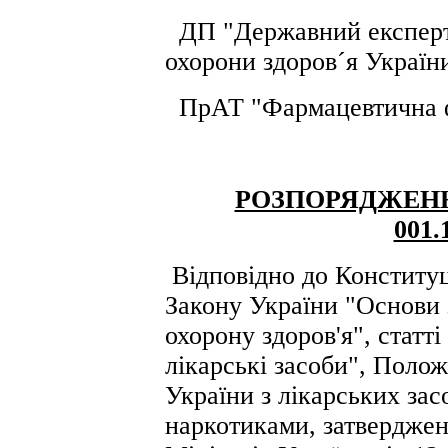
ДП "Державний експерт
охорони здоров´я Україн
ПрАТ "Фармацевтична фі
РОЗПОРЯДЖЕН
001.
Відповідно до Конституці
Закону України "Основи 
охорону здоров'я", статт
лікарські засоби", Поло
України з лікарських зас
наркотиками, затвердже