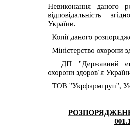
Невиконання даного р
відповідальність згі
України.
Копії даного розпорядж
Міністерство охорони зд
ДП "Державний експ
охорони здоров´я Україн
ТОВ "Укрфармгруп", Ук
РОЗПОРЯДЖЕН
001.