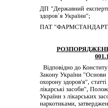
ДП "Державний експертн
здоров´я України";
ПАТ "ФАРМСТАНДАРТ-БІ
РОЗПОРЯДЖЕН
001.
Відповідно до Конституц
Закону України "Основи 
охорону здоров'я", статт
лікарські засоби", Поло
України з лікарських зас
наркотиками, затвердже