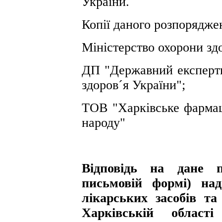
України.
Копії даного розпорядже
Міністерство охорони зд
ДП "Державний експертн
здоров´я України";
ТОВ "Харківське фармац
народу"
Відповідь на дане п
письмовій формі) на
лікарських засобів т
Харківській област