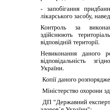
- запобігання придбанн
лікарського засобу, наве
Контроль за викона
здійснюють територіа
відповідній території.
Невиконання даного р
відповідальність згі
України.
Копії даного розпорядже
Міністерство охорони зд
ДП "Державний експертн
здоров´я України";