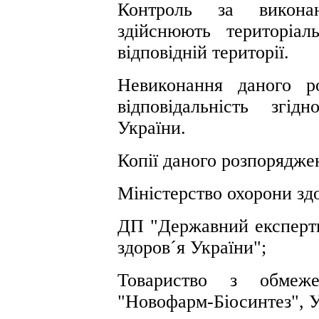
Контроль за викона
здійснюють територіа
відповідній території.
Невиконання даного р
відповідальність згі
України.
Копії даного розпорядже
Міністерство охорони зд
ДП "Державний експертн
здоров´я України";
Товариство з обмеже
"Новофарм-Біосинтез", У