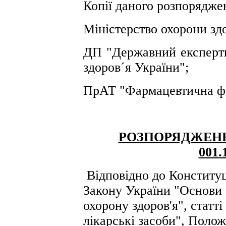
Копії даного розпорядже
Міністерство охорони зд
ДП "Державний експертн
здоров´я України";
ПрАТ "Фармацевтична фі
РОЗПОРЯДЖЕН
001.
Відповідно до Конституці
Закону України "Основи 
охорону здоров'я", статт
лікарські засоби", Поло