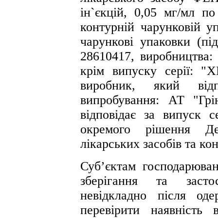
ін`єкцій, 0,05 мг/мл п
контурній чарунковій уп
чарункові упаковки (під
28610417, виробництва: 
крім випуску серії: "
виробник, який відп
випробування: АТ "Грі
відповідає за випуск с
окремого рішення Д
лікарських засобів та ко
Суб’єктам господарюван
зберігання та застос
невідкладно після од
перевірити наявність в