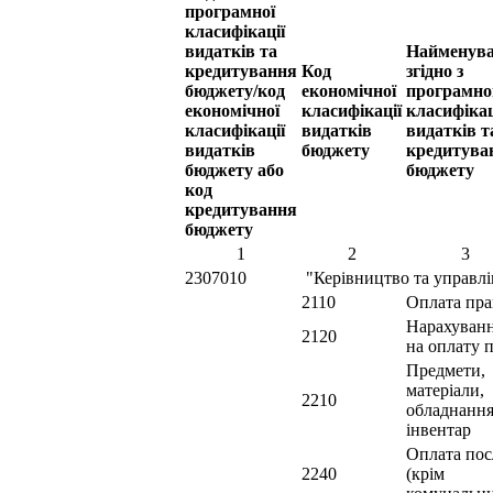
програмної
класифікації
видатків та
Найменув
кредитування
Код
згідно з
бюджету/код
економічної
програмн
економічної
класифікації
класифіка
класифікації
видатків
видатків т
видатків
бюджету
кредитува
бюджету або
бюджету
код
кредитування
бюджету
1
2
3
2307010
"Керівництво та управлін
2110
Оплата пр
Нарахуван
2120
на оплату 
Предмети,
матеріали,
2210
обладнання
інвентар
Оплата пос
2240
(крім