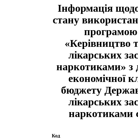
Інформація щодо
стану використан
програмою
«Керівництво т
лікарських за
наркотиками» з 
економічної к
бюджету Держав
лікарських за
наркотиками с
Код