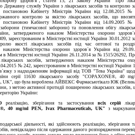
охорону здоров'я", статей 15, 21 Закону України "Про лікар
 Державну службу України з лікарських засобів та контролю з
о постановою Кабінету Міністрів України від 12.08.2015 №
ржавного контролю за якістю лікарських засобів, що ввозят
о постановою Кабінету Міністрів України від 14.09.2005 №
заборони (тимчасової заборони) та поновлення обігу лікарсь
раїни, затвердженого наказом Міністерства охорони здоров´
809, зареєстрованим в Міністерстві юстиції України 30.01.2012 з
ролю якості лікарських засобів під час оптової та роздріб
о наказом Міністерства охорони здоров´я України від 29.0
 в Міністерстві юстиції України 26.11.2014 за № 1515/26292, Пр
лікарських засобів, затверджених наказом Міністерства охо
.04.2015 № 242, зареєстрованим в Міністерстві юстиції України 
зв´язку з надходженням інформації від ТОВ "Тева Україна" щодо
раїни серії 11630 лікарського засобу "COPAXONE®, 40 mg
ls, UK", що була вироблена АЙВЕКС Фармасьютікалз ЮК (Велика
ни, з метою активної протидії поширенню лікарських засобів, 
територію України:
Ю
реалізацію, зберігання та застосування
всіх серій
лікар
 40 mg/ml PEN, Ivax Pharmaceuticals, UK"
з маркуванн
подарської діяльності, які здійснюють реалізацію, зберігання т
собів, невідкладно після одержання даного розпорядження переві
арського засобу, вжити заходи щодо вилучення його з обігу шл