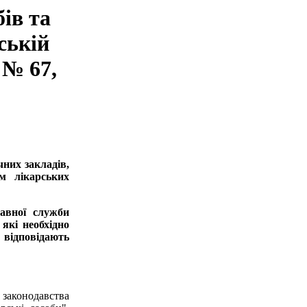
ів та
ській
 № 67,
чних закладів,
ям лікарських
авної служби
які необхідно
відповідають
 законодавства