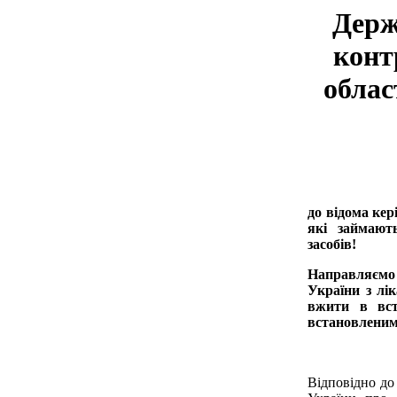
Держ
конт
облас
до відома кер
які займають
засобів!
Направляємо
України з лі
вжити в вст
встановленим
Відповідно до