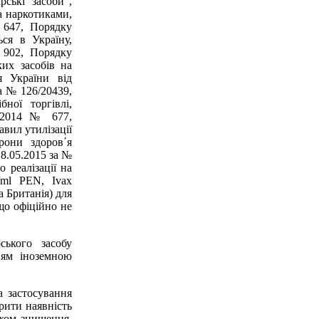
ські засоби",
а наркотиками,
 647, Порядку
ься в Україну,
 902, Порядку
ких засобів на
я України від
а № 126/20439,
ної торгівлі,
9.2014 № 677,
авил утилізації
рони здоров´я
18.05.2015 за №
 реалізації на
/ml PEN, Ivax
 Британія) для
що офіційно не
ського засобу
ям іноземною
а застосування
рити наявність
яхом знищення,