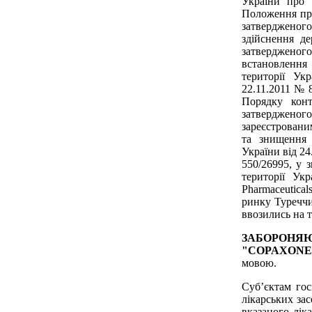
України про 
Положення про
затвердженог
здійснення де
затвердженог
встановлення 
території Ук
22.11.2011 № 
Порядку конт
затвердженог
зареєстрованим
та знищення 
України від 24
550/26995, у 
території Ук
Pharmaceutica
ринку Туреччи
ввозились на 
ЗАБОРОНЯ
"COPAXONE®,
мовою.
Суб’єктам гос
лікарських за
вказаного лік