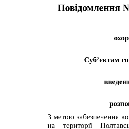
Повідомлення №
Депа
охо
Суб’єктам г
введенн
розпо
З метою забезпечення ко
на території Полтавс