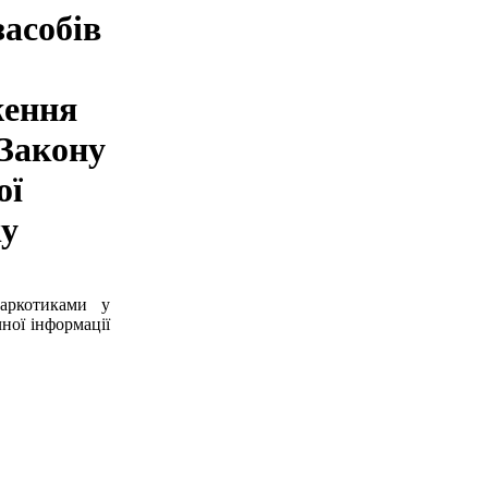
засобів
ження
 Закону
ої
ку
аркотиками у
ної інформації