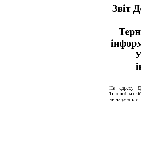
Звіт Д
Терн
інформ
У
і
На адресу Д
Тернопільські
не надходили.