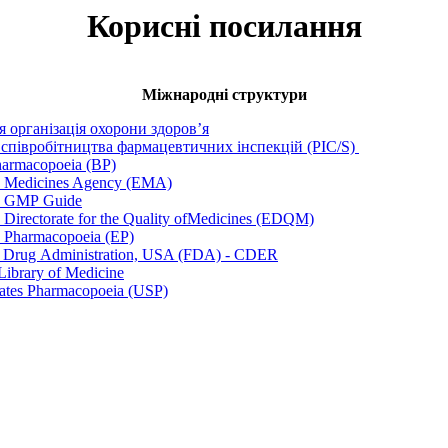
Корисні посилання
Міжнародні структури
я організація охорони здоров’я
співробітництва фармацевтичних інспекцій (РIC/S)
Pharmacopoeia (BP)
 Medicines Agency (EMA)
n GMP Guide
 Directorate for the Quality ofMedicines (EDQM)
 Pharmacopoeia (EP)
 Drug Administration, USA (FDA) - CDER
Library of Medicine
tates Pharmacopoeia (USP)