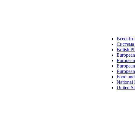
Всесвітн
Система 
British 
European
Europea
European
European
Food and
National 
United S