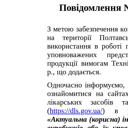
Повідомлення №
З метою забезпечення ко
на території Полтавс
використання в роботі 
уповноважених предст
продукції вимогам Техн
р., що додається.
Одночасно інформуємо,
ознайомитися на сайта
лікарських засобів 
(
https://dls.gov.ua/
) в р
«Актуальна (корисна) і
виробників або їх упо