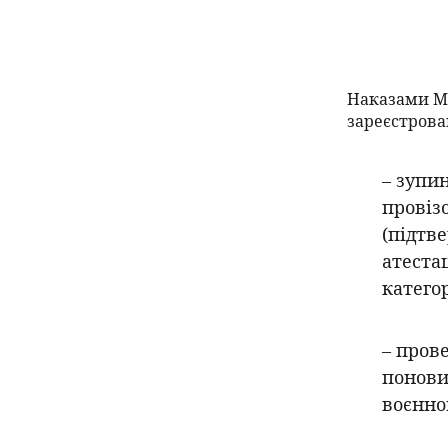
Наказами М
зареєстрован
– зупи
провіз
(підтв
атеста
категор
– пров
понови
воєнног