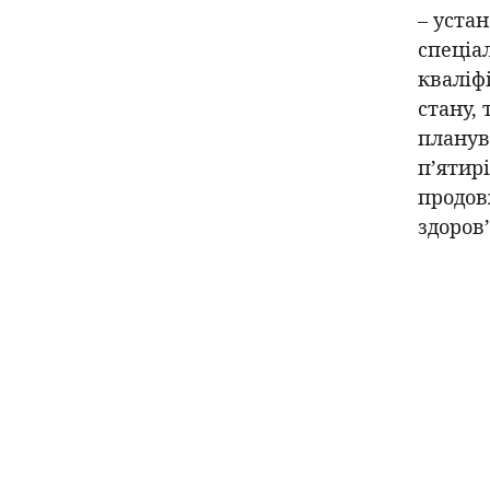
– устан
спеціал
кваліфі
стану, 
планув
п’ятирі
продов
здоров