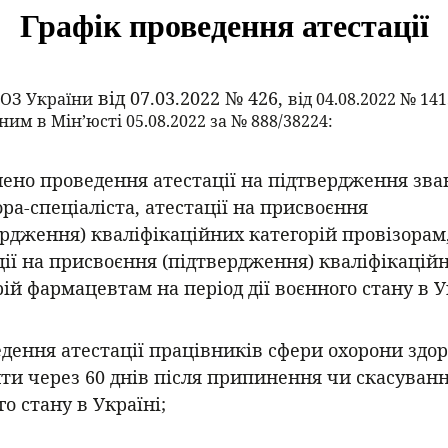
Графік проведення атестації
від 07.03.2022 № 426,
ОЗ України
від 04.08.2022 № 141
им в Мін’юсті 05.08.2022 за № 888/38224:
нено проведення атестації на підтвердження зва
ора-спеціаліста, атестації на присвоєння
ердження) кваліфікаційних категорій провізорам
ції на присвоєння (підтвердження) кваліфікацій
ій фармацевтам на період дії воєнного стану в У
едення атестації працівників сфери охорони здор
ти через 60 днів після припинення чи скасуван
о стану в Україні;