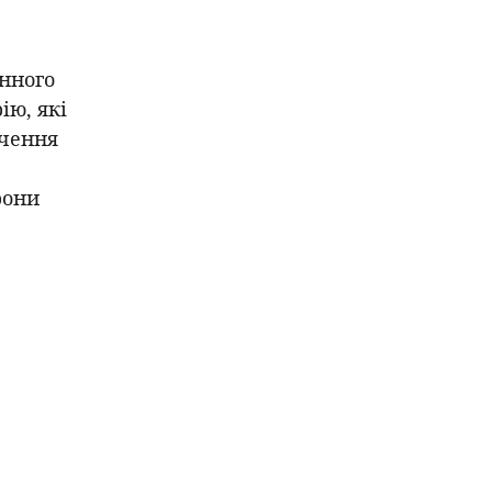
єнного
ію, які
нчення
рони