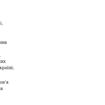
5,
ння
,
них
країні;
ов’я
ня