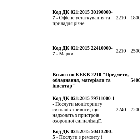
Код ДК 021:2015 30190000-
7 -
Офісне устаткування та
2210
1800
приладдя різне
Код ДК 021:2015 22410000-
2210
2500
7
- Марки.
Всього по КЕКВ 2210 "Предмети,
обладнання, матеріали та
5400
інвентар"
Код ДК 021:2015 79711000-1
- Послуги моніторингу
сигналів тривоги, що
2240
7200
надходять з пристроїв
охоронної сигналізації.
Код ДК 021:2015 50413200-
5 -
Послуги з ремонту і