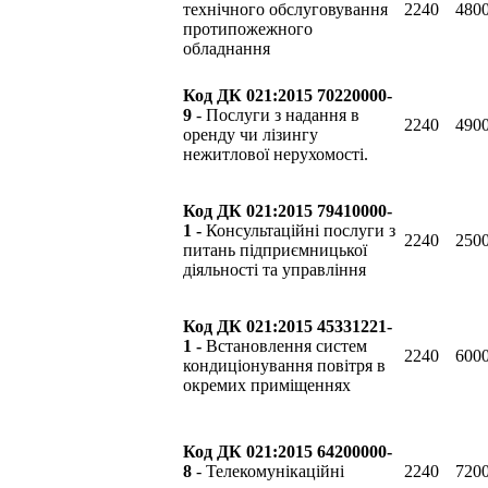
технічного обслуговування
2240
4800
протипожежного
обладнання
Код ДК 021:2015 70220000-
9
- Послуги з надання в
2240
4900
оренду чи лізингу
нежитлової нерухомості.
Код
ДК 021:2015 79410000-
1 -
Консультаційні послуги з
2240
2500
питань підприємницької
діяльності та управління
Код ДК 021:2015 45331221-
1 -
Встановлення систем
2240
6000
кондиціонування повітря в
окремих приміщеннях
Код ДК 021:2015 64200000-
8
- Телекомунікаційні
2240
7200