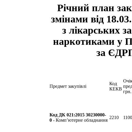
Річний план заку
змінами від 18.0
з лікарських з
наркотиками у П
за ЄДР
Очік
Код
Предмет закупівлі
пред
КЕКВ
грн.
Код ДК 021:2015 30230000-
2210
1100
0 -
Комп’ютерне обладнання