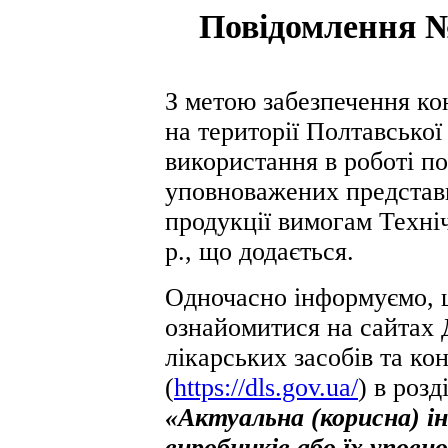
Повідомлення №
З метою забезпечення ко
на території Полтавської
використання в роботі по
уповноважених представн
продукції вимогам Техні
р., що додається.
Одночасно інформуємо, 
ознайомитися на сайтах 
лікарських засобів та к
(
https://dls.gov.ua/
) в розд
«Актуальна (корисна) і
виробників або їх упов