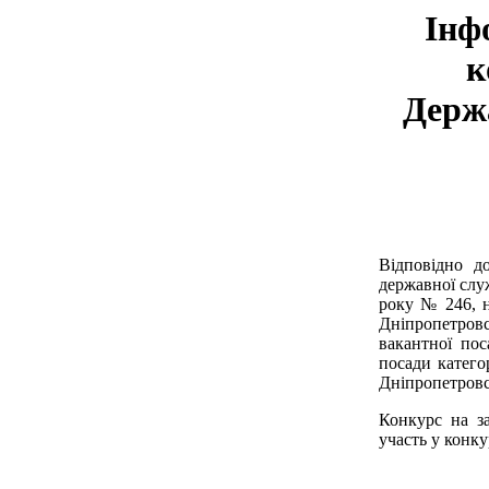
Інф
к
Держа
Відповідно д
державної слу
року № 246, н
Дніпропетровс
вакантної пос
посади катего
Дніпропетровс
Конкурс на за
участь у конку