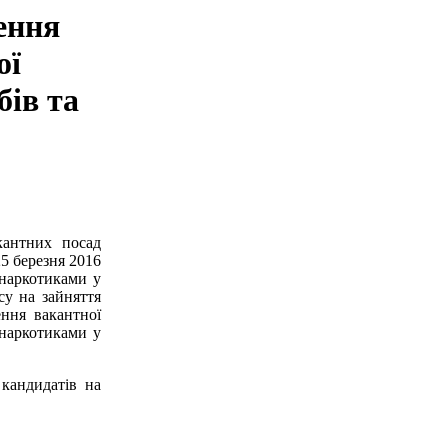
ення
ої
бів та
кантних посад
5 березня 2016
 наркотиками у
су на зайняття
ення вакантної
 наркотиками у
 кандидатів на