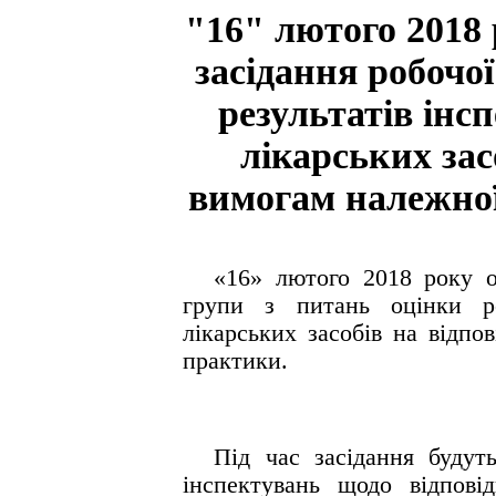
"16" лютого 2018 
засідання робочо
результатів ін
лікарських зас
вимогам належної
«16» лютого 2018 року 
групи
з
питань
оцінки
р
лікарських
засобів
на
відпов
практики.
П
ід
час
засідання
будут
інспектувань
щодо
відпові