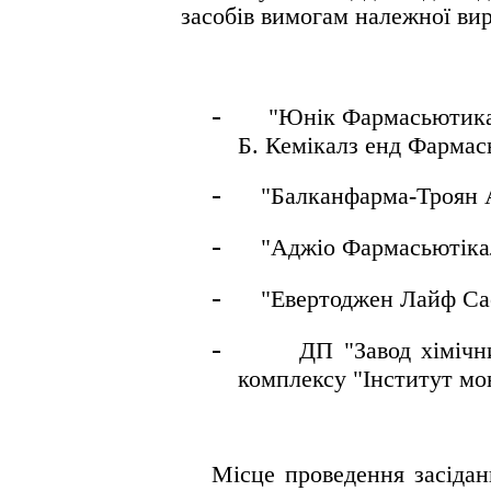
засобів
вимогам
належної
ви
-
"
Юнік
Фармасьютик
Б.
Кемікалз
енд
Фармас
-
"
Балканфарма
-Троян 
-
"
Аджіо
Фармасьютіка
-
"
Евертоджен
Лайф
Са
-
ДП "Завод хімічн
комплексу "Інститут мо
Місце проведення засідан