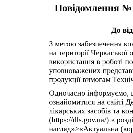
Повідомлення № 
До ві
З метою забезпечення ко
на території Черкаської 
використання в роботі по
уповноважених представн
продукції вимогам Техні
Одночасно інформуємо, 
ознайомитися на сайті Д
лікарських засобів та к
(https://dls.gov.ua/) в ро
нагляд»>«Актуальна (ко