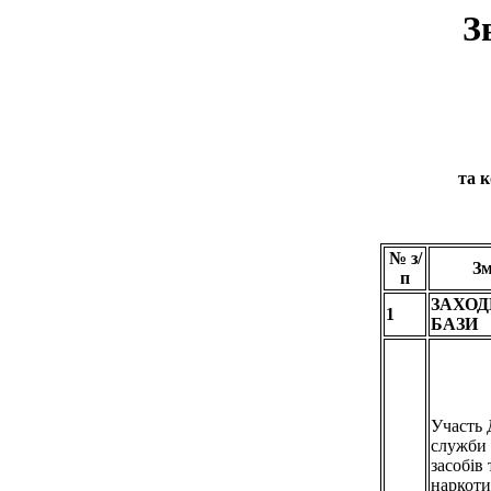
З
та 
№ з/
Зм
п
ЗАХОД
1
БАЗИ
Участь 
служби 
засобів
наркоти