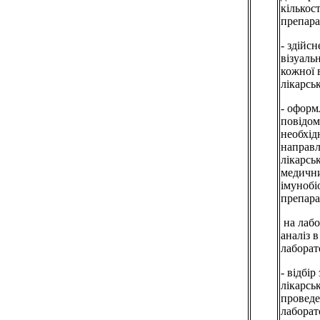
кількос
препарат
- здійс
візуаль
кожної в
лікарськ
- оформ
повідом
необхід
направ
лікарськ
медичн
імунобі
препара
на лаб
аналіз 
лаборато
- відбір
лікарсь
проведе
лаборат