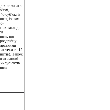
рок виконано
б’ємі,
46 суб’єктів
ння, із них
но-
них заклади
ти
ання, що
роздрібну
карськими
 аптеки та 12
нктів). Також
озапланові
56 суб’єктів
ання