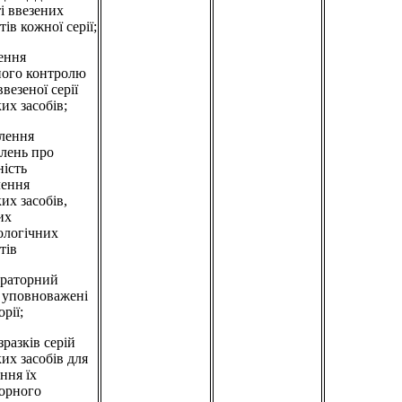
ті ввезених
ів кожної серії;
нення
ного контролю
везеної серії
их засобів;
лення
лень про
ність
лення
их засобів,
их
ологічних
тів
ораторний
в уповноважені
рії;
 зразків серій
ких засобів для
ння їх
орного