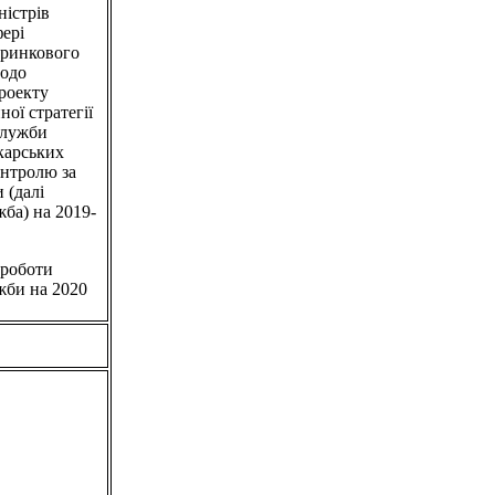
ністрів
фері
 ринкового
щодо
роекту
ої стратегії
служби
ікарських
онтролю за
 (далі
ба) на 2019-
 роботи
жби на 2020