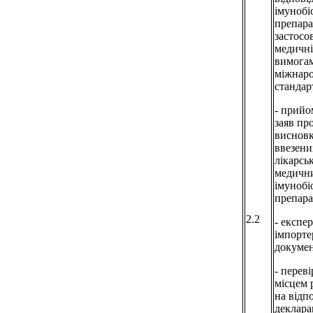
імунобі
препара
застосо
медичні
вимогам
міжнар
стандарт
- прийо
заяв пр
висновк
ввезени
лікарськ
медичн
імунобі
препара
2.2
- експе
імпорт
докумен
- перев
місцем 
на відп
деклара