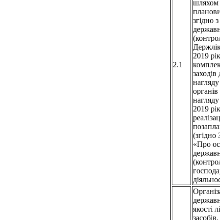
шляхом
планови
згідно 
державн
(контро
Держлі
2019 рі
2.1
компле
заходів
нагляду
органів
нагляду
2019 рі
реалізац
позапла
(згідно
«Про ос
державн
(контро
господа
діяльнос
Організ
держав
якості 
засобів,