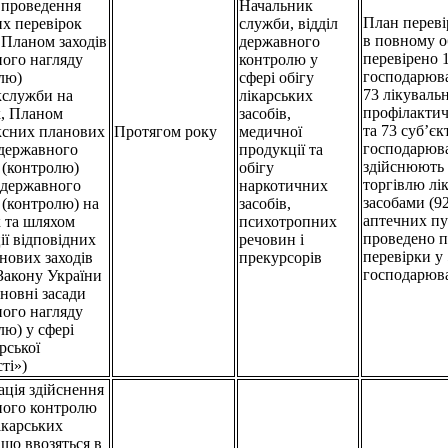
 проведення
Начальник
План переві
х перевірок
служби, відділ
в повному о
з Планом заходів
державного
перевірено 1
ого нагляду
контролю у
господарюва
лю)
сфері обігу
73 лікуваль
кслужби на
лікарських
профілактич
к, Планом
засобів,
та 73 суб’єк
ксних планових
Протягом року
медичної
господарюв
 державного
продукції та
здійснюють 
 (контролю)
обігу
торгівлю лі
 державного
наркотичних
засобами (92
 (контролю) на
засобів,
аптечних пу
к та шляхом
психотропних
проведено п
ії відповідних
речовин і
перевірки у 
нових заходів
прекурсорів
господарюв
 Закону України
новні засади
ого нагляду
лю) у сфері
рської
ті»)
ація здійснення
ного контролю
лікарських
 що ввозяться в