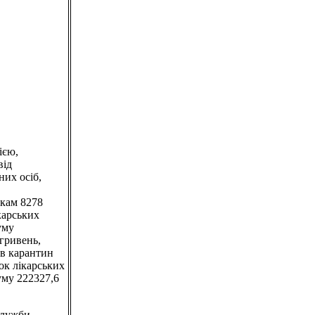
ією,
від
них осіб,
кам 8278
карських
уму
гривень,
 в карантин
ок лікарських
суму 222327,6
служби