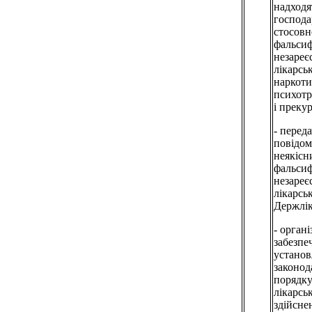
надходят
господ
стосовн
фальсиф
незареє
лікарськ
наркоти
психот
і прекур
- перед
повідо
неякісн
фальсиф
незареє
лікарсь
Держлі
- органі
забезпе
устано
законод
порядку
лікарсь
здійсне