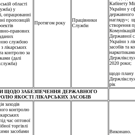
Кабінету Мі
ській області
України у с
лужба) у
державного
і, опрацюванні
нагляду»; 
нні пропозицій
Працівники
Протягом року
створення п
оектів
Служби
Комунікаційн
ивно-правових
Державної 
наданих
України з л
ною службою
засобів та к
 з лікарських
наркотиками
 та контролю за
Держлікслуж
ками (далі
2020 роки;
кслужба)
щодо плану
Держлікслу
рік
И ЩОДО ЗАБЕЗПЕЧЕННЯ ДЕРЖАВНОГО
ОЛЮ ЯКОСТІ ЛІКАРСЬКИХ ЗАСОБІВ
ія заходів
ного контролю
лікарських
під час оптової
ібної торгівлі
кими засобами
Виконано.