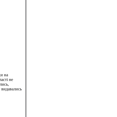
ки на
ласті не
лись,
 видавались