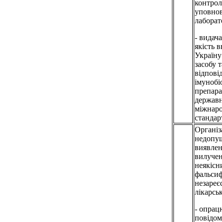
контро
уповно
лаборат
- видач
якість 
Україну
засобу 
відпові
імунобі
препара
державн
міжнар
стандар
Організ
недопу
виявле
вилучен
неякісн
фальсиф
незареє
лікарськ
- опрац
повідом