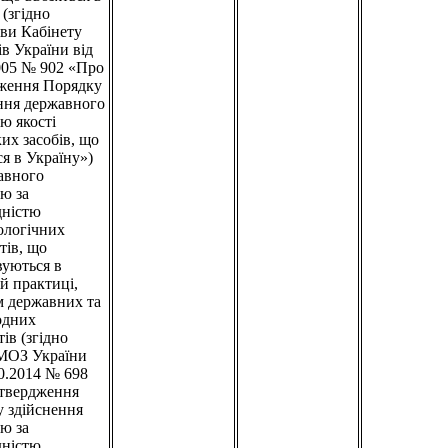
 (згідно
ви Кабінету
ів України від
005 № 902 «Про
ження Порядку
ння державного
ю якості
ких засобів, що
ся в Україну»)
авного
ю за
дністю
ологічних
тів, що
вуються в
й практиці,
 державних та
одних
ів (згідно
 МОЗ України
10.2014 № 698
атвердження
 здійснення
ю за
дністю