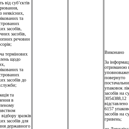
ь від суб’єктів
арювання,
о неякісних,
ікованих та
строваних
их засобів,
чних засобів,
ропних речовин
сорів;
Виконано
ача термінових
млень щодо
За інформац
их,
отриманою 
ікованих та
уповноваже
строваних
повернуто
ких засобів до
постачальни
кслужби;
упаковок лі
засобів на с
зація та
3054388,12 
чення в
відставлено
вленому
6157 упаков
авством
засобів на 
 відбору зразків
гривень;
ких засобів для
ння державного
до Держлік