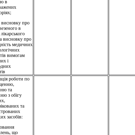
лю в
важених
оріях;
а висновку про
ввезеного в
 лікарського
та висновку про
дність медичних
ологічних
тів вимогам
их і
одних
тів
ація роботи по
щенню,
нню та
ню з обігу
их,
ікованих та
строваних
их засобів:
ювання
лень, що