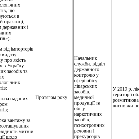
ологічних
тів, що
вуються в
й практиці,
 державних і
одних
ів»):
м від імпортерів
о видачу
Начальник
у про якість
служби, відділ
х в Україну
державного
их засобів та
контролю у
их
сфері обігу
ологічних
лікарських
тів;
У 2019 р. лі
засобів,
території об
Протягом року
медичної
ртиза наданих
розмитнюва
продукції та
ером
висновки не
обігу
тів;
наркотичних
засобів,
ірка вантажу за
психотропних
розташування
речовин і
овідність митній
прекурсорів
ції щодо