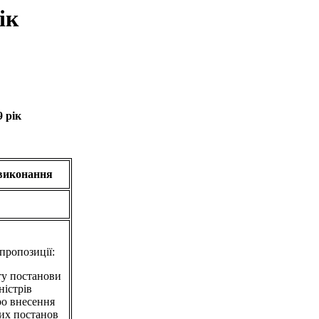
ік
 рік
иконання
пропозиції:
ту постанови
ністрів
о внесення
ких постанов