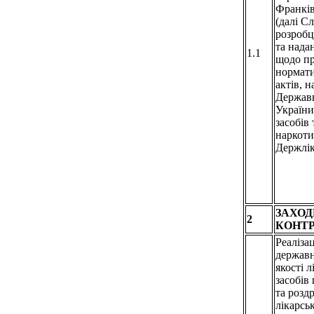
Франків
(далі С
розробц
та нада
1.1
щодо пр
нормат
актів, 
Держав
України
засобів
наркоти
Держлі
ЗАХОД
2
КОНТР
Реалізац
держав
якості 
засобів 
та роздр
лікарсь