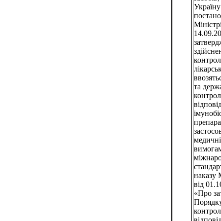
Україну
постано
Міністр
14.09.2
затверд
здійсне
контрол
лікарсь
ввозять
та держ
контрол
відпові
імунобі
препара
застосо
медичні
вимогам
міжнар
стандарт
наказу
від 01.
«Про з
Порядку
контрол
відпові