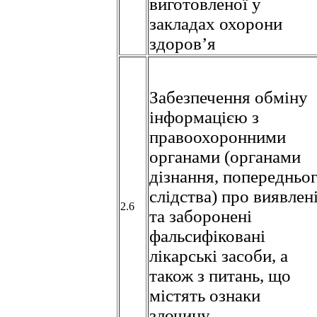
виготовленої у
закладах охорони
здоров’я
Забезпечення обміну
інформацією з
правоохоронними
органами (органами
дізнання, попередньо
слідства) про виявлен
2.6
та заборонені
фальсифіковані
лікарські засоби, а
також з питань, що
містять ознаки
злочину