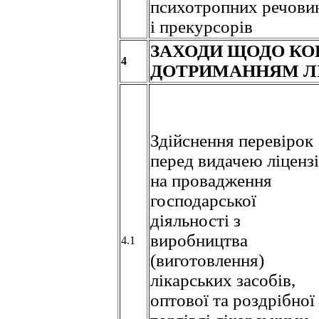
психотропних речови
і прекурсорів
ЗАХОДИ ЩОДО КО
4
ДОТРИМАННЯМ Л
Здійснення перевірок
перед видачею ліценз
на провадження
господарської
діяльності з
виробництва
4.1
(виготовлення)
лікарських засобів,
оптової та роздрібної