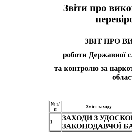
Звіти про вик
перевір
ЗВІТ ПРО 
роботи Державної с
та контролю за нарко
облас
№ з/
Зміст заходу
п
ЗАХОДИ З УДОСК
1
ЗАКОНОДАВЧОЇ Б