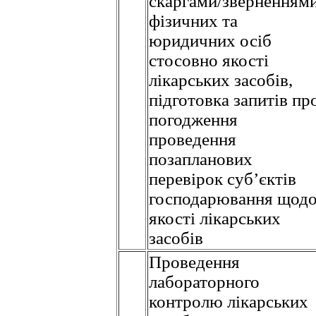
скаргами/зверненням
фізичних та
юридичних осіб
стосовно якості
лікарських засобів,
підготовка запитів пр
погодження
проведення
позапланових
перевірок суб’єктів
господарювання щод
якості лікарських
засобів
Проведення
лабораторного
контролю лікарських