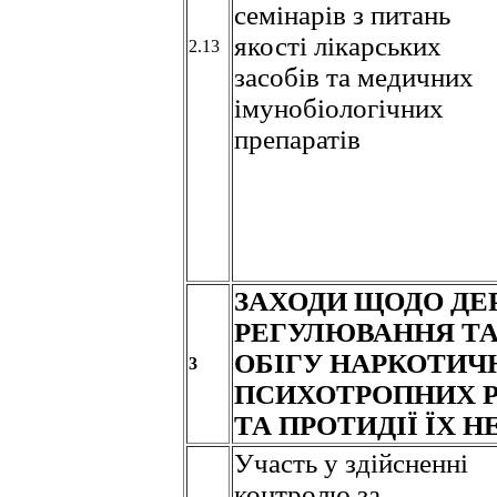
семінарів з питань
якості лікарських
2.13
засобів та медичних
імунобіологічних
препаратів
ЗАХОДИ ЩОДО Д
РЕГУЛЮВАННЯ ТА
ОБІГУ НАРКОТИЧН
3
ПСИХОТРОПНИХ Р
ТА ПРОТИДІЇ ЇХ 
Участь у здійсненні
контролю за