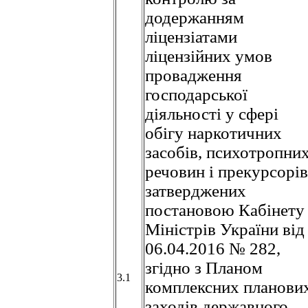
додержанням
ліцензіатами
ліцензійних умов
провадження
господарської
діяльності у сфері
обігу наркотичних
засобів, психотропни
речовин і прекурсорів
затверджених
постановою Кабінету
Міністрів України від
06.04.2016 № 282,
згідно з Планом
3.1
комплексних планови
заходів державного