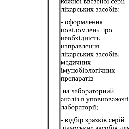
кожної ввезеної серії
лікарських засобів;
- оформлення
повідомлень про
необхідність
направлення
лікарських засобів,
медичних
імунобіологічних
препаратів
на лабораторний
аналіз в уповноважені
лабораторії;
- відбір зразків серій
лікарських засобів дл