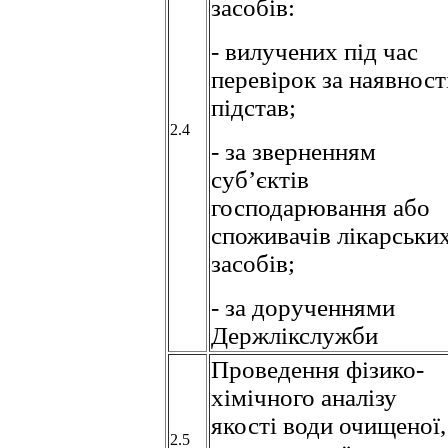
засобів:
- вилучених під час
перевірок за наявност
підстав;
2.4
- за зверненням
суб’єктів
господарювання або
споживачів лікарськи
засобів;
- за дорученнями
Держлікслужби
Проведення фізико-
хімічного аналізу
якості води очищеної,
2.5