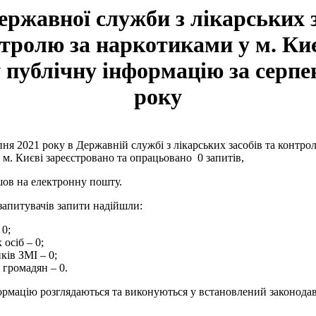
ержавної служби з лікарських 
тролю за наркотиками у м. Ки
 публічну інформацію за серпе
року
ня 2021 року в Державній службі з лікарських засобів та контро
м. Києві зареєстровано та опрацьовано 0 запитів,
шов на електронну пошту.
запитувачів запити надійшли:
 0;
осіб – 0;
ків ЗМІ – 0;
 громадян – 0.
ормацію розглядаються та виконуються у встановлений законодав