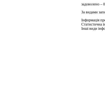
задоволено – 0
За видами зап
Інформація про
Статистична і
Інші види інфо