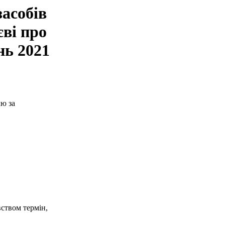
засобів
єві про
нь 2021
лю за
ством термін,