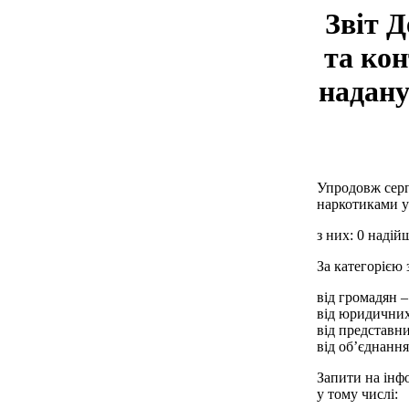
Звіт Д
та кон
надану
Упродовж серп
наркотиками у 
з них: 0 надій
За категорією 
від громадян –
від юридичних 
від представни
від об’єднання
Запити на інф
у тому числі: