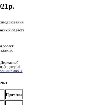
021р.
осподарювання
аській області
ї області
оважених
 Державної
a/) в розділі
обників або їх
.2021
Примітка