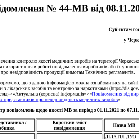
домлення № 44-МВ від 08.11.2
Суб'єктам г
у Черк
ечення контролю якості медичних виробів на території Черкасько
я використання в роботі повідомлення виробників або їх уповн
 про невідповідність продукції вимогам Технічних регламентів.
ормуємо, що з даною інформацією можна ознайомитися на сайті
 з лікарських засобів та контролю за наркотиками (https://dls.gov.u
ляд»>«Актуальна (корисна) інформація»>«
Повідомлення від вир
 представників про невідповідність медичних виробів
».
тр повідомлень щодо якості МВ за період з 01.11.2021 по 07.11
дставника /
Короткий зміст
Назва МВ
обника
повідомлення
ДІЛАТІЛ ДУО