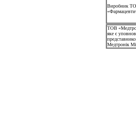
Виробник Т
«Фармацевти
ТОВ «Медтрон
яке є уповно
представнико
Медтронік М