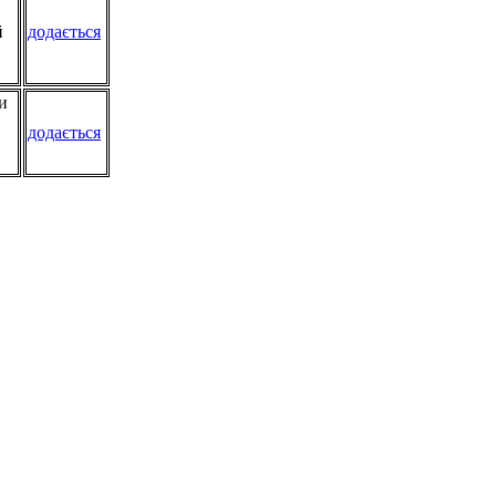
й
додається
и
додається