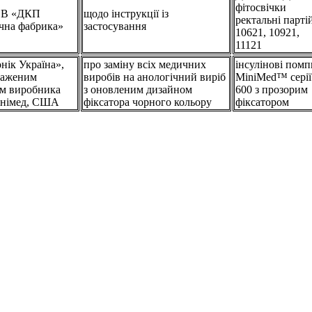
фітосвічки
ОВ «ДКП
щодо інструкції із
ректальні парті
чна фабрика»
застосування
10621, 10921,
11121
ік Україна»,
про заміну всіх медичних
інсулінові помп
важеним
виробів на анологічний виріб
MiniMed™ серії
м виробника
з оновленим дизайном
600 з прозорим
інімед, США
фіксатора чорного кольору
фіксатором