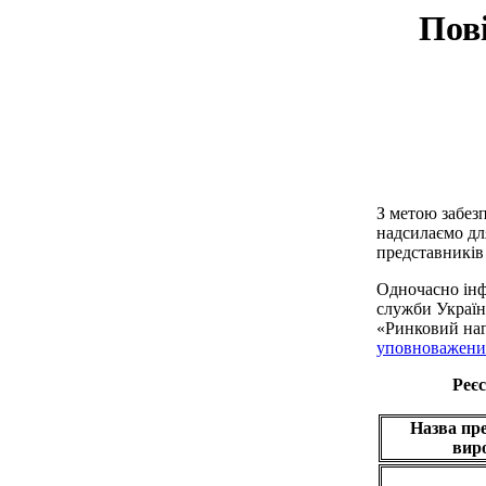
Пові
З метою забезп
надсилаємо дл
представників
Одночасно інф
служби України
«Ринковий наг
уповноважених
Реєс
Назва пре
вир