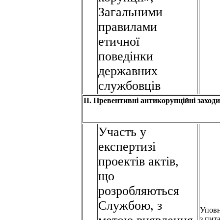
Загальними
правилами
етичної
поведінки
державних
службовців
ІІ. Превентивні антикорупційні заходи
Участь у
експертизі
проектів актів,
що
розробляються
Службою, з
Упов
з пит