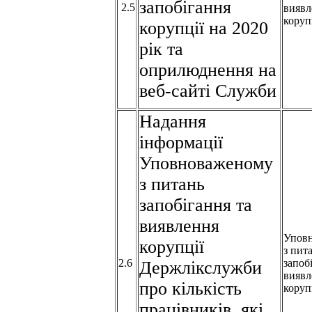
запобігання
2.5
виявл
коруп
корупції на 2020
рік та
оприлюднення на
веб-сайті Служби
Надання
інформації
Уповноваженому
з питань
запобігання та
виявлення
Упов
корупції
з пит
2.6
запоб
Держлікслужби
виявл
про кількість
коруп
працівників, які