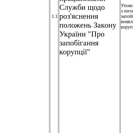
Служби щодо
Упов
з пит
роз'яснення
1.1
запоб
виявл
положень Закону
коруп
України "Про
запобігання
корупції"