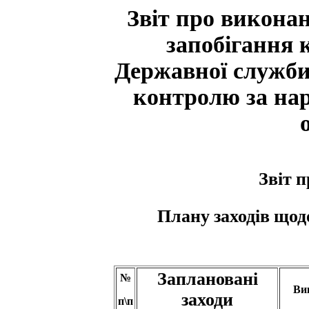
Звіт про викона
запобігання к
Державної служби 
контролю за на
віт 
З
Плану заходів щодо з
Заплановані
№
Ви
заходи
п\п