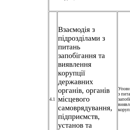
Взаємодія з
підрозділами з
питань
запобігання та
виявлення
корупції
державних
органів, органів
Упов
з пит
місцевого
4.1
запоб
виявл
самоврядування,
коруп
підприємств,
установ та