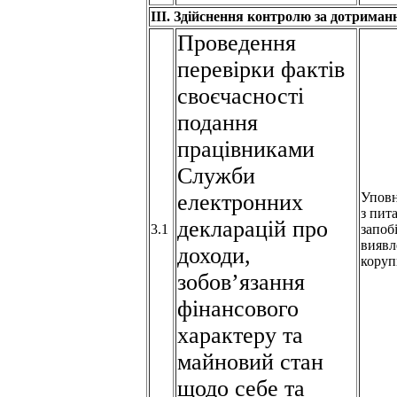
ІІІ. Здійснення контролю за дотрима
Проведення
перевірки фактів
своєчасності
подання
працівниками
Служби
електронних
Упов
з пит
декларацій про
3.1
запоб
виявл
доходи,
коруп
зобов’язання
фінансового
характеру та
майновий стан
щодо себе та