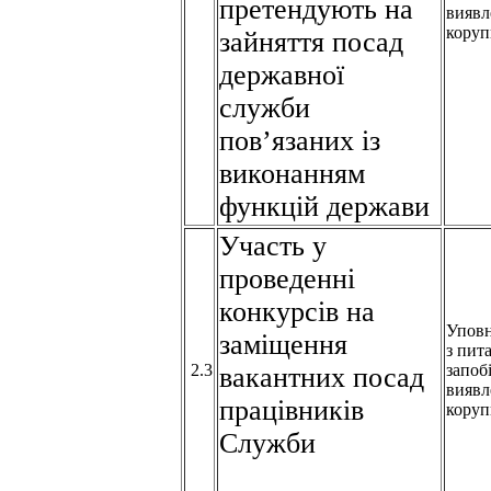
претендують на
виявл
коруп
зайняття посад
державної
служби
пов’язаних із
виконанням
функцій держави
Участь у
проведенні
конкурсів на
Упов
заміщення
з пит
2.3
запоб
вакантних посад
виявл
працівників
коруп
Служби