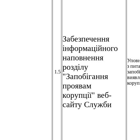
Забезпечення
інформаційного
наповнення
Упов
розділу
з пит
1.5
запоб
"Запобігання
виявл
коруп
проявам
корупції" веб-
сайту Служби