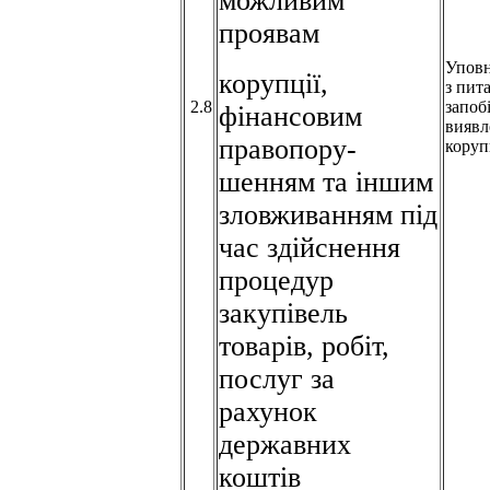
можливим
проявам
Упов
корупції,
з пит
2.8
запоб
фінансовим
виявл
правопору-
коруп
шенням та іншим
зловживанням під
час здійснення
процедур
закупівель
товарів, робіт,
послуг за
рахунок
державних
коштів