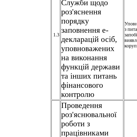
Служби щодо
роз'яснення
порядку
Упов
заповнення е-
з пит
1.3
запоб
декларацій осіб,
виявл
коруп
уповноважених
на виконання
функцій держави
та інших питань
фінансового
контролю
Проведення
роз'яснювальної
роботи з
працівниками