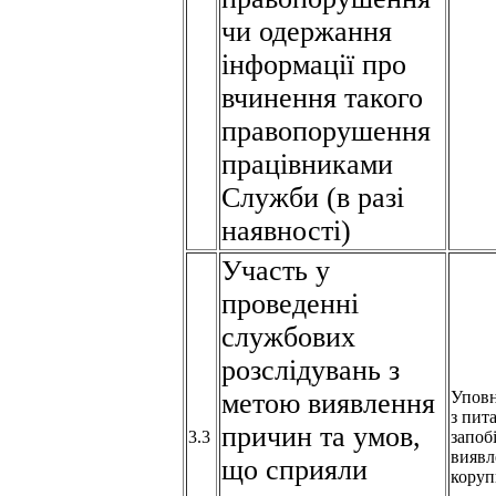
чи одержання
інформації про
вчинення такого
правопорушення
працівниками
Служби (в разі
наявності)
Участь у
проведенні
службових
розслідувань з
метою виявлення
Упов
з пит
причин та умов,
3.3
запоб
виявл
що сприяли
коруп