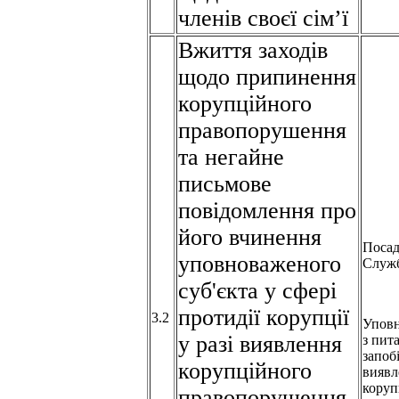
членів своєї сім’ї
Вжиття заходів
щодо припинення
корупційного
правопорушення
та негайне
письмове
повідомлення про
його вчинення
Посад
уповноваженого
Служ
суб'єкта у сфері
протидії корупції
3.2
Упов
у разі виявлення
з пит
запоб
корупційного
виявл
коруп
правопорушення