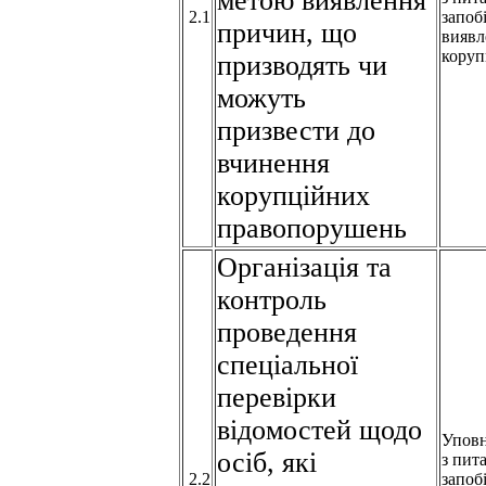
метою виявлення
2.1
запоб
причин, що
виявл
коруп
призводять чи
можуть
призвести до
вчинення
корупційних
правопорушень
Організація та
контроль
проведення
спеціальної
перевірки
відомостей щодо
Упов
осіб, які
з пит
2.2
запоб