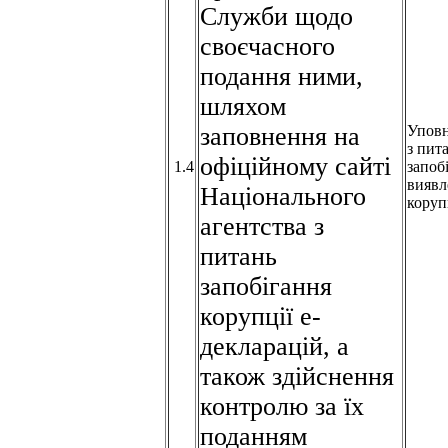
Служби щодо
своєчасного
подання ними,
шляхом
заповнення на
Упов
з пит
офіційному сайті
1.4
запоб
виявл
Національного
коруп
агентства з
питань
запобігання
корупції е-
декларацій, а
також здійснення
контролю за їх
поданням