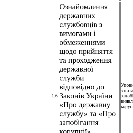
Ознайомлення
державних
службовців з
вимогами і
обмеженнями
щодо прийняття
та проходження
державної
служби
відповідно до
Упов
з пит
Законів України
1.6
запоб
виявл
«Про державну
коруп
службу» та «Про
запобігання
корупції»,