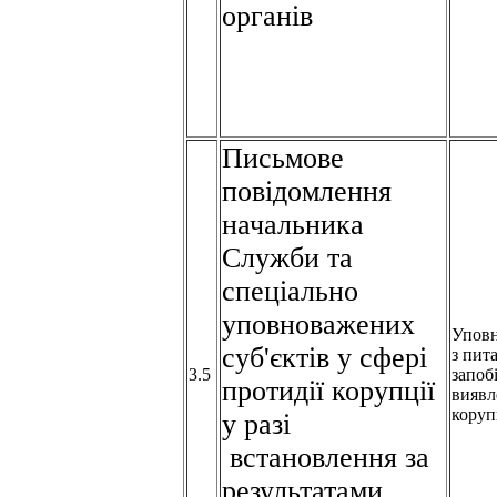
органів
Письмове
повідомлення
начальника
Служби та
спеціально
уповноважених
Упов
суб'єктів у сфері
з пит
3.5
запоб
протидії корупції
виявл
коруп
у разі
встановлення за
результатами