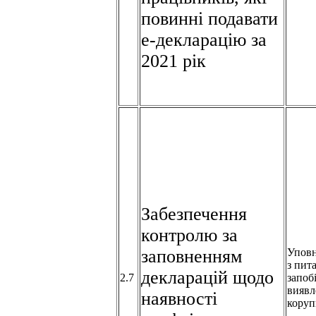
повинні подавати
е-декларацію за
2021 рік
Забезпечення
контролю за
заповненням
Упов
з пит
декларацій щодо
2.7
запоб
виявл
наявності
коруп