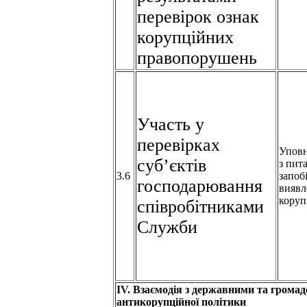
перевірок ознак
корупційних
правопорушень
Участь у
перевірках
Упов
суб’єктів
з пит
3.6
запоб
господарювання
виявл
коруп
співробітниками
Служби
ІV. Взаємодія з державними та громад
антикорупційної політики