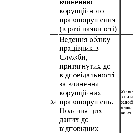
вчиненню
корупційного
правопорушення
(в разі наявності)
Ведення обліку
працівників
Служби,
притягнутих до
відповідальності
за вчинення
корупційних
Упов
з пит
правопорушень.
3.4
запоб
виявл
Подання цих
коруп
даних до
відповідних