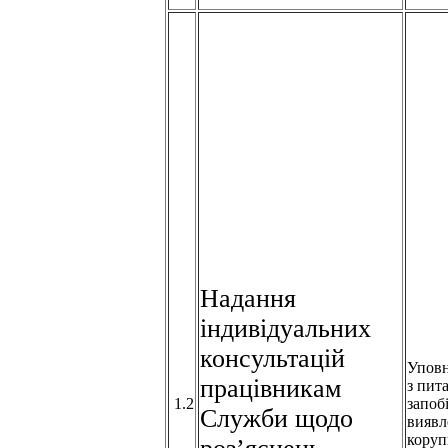
Надання
індивідуальних
консультацій
Упов
працівникам
з пит
1.2
запоб
Служби щодо
виявл
коруп