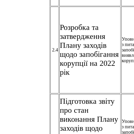
Розробка та
затвердження
Упов
Плану заходів
з пит
2.4
запоб
щодо запобігання
виявл
коруп
корупції на 2022
рік
Підготовка звіту
про стан
виконання Плану
Упов
заходів щодо
з пит
запоб