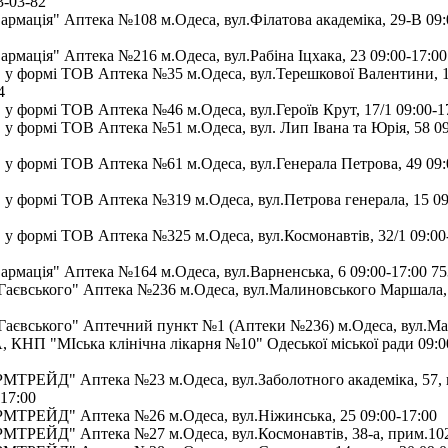
3-03-82
мація" Аптека №108 м.Одеса, вул.Філатова академіка, 29-В 09:
мація" Аптека №216 м.Одеса, вул.Рабіна Іцхака, 23 09:00-17:00
у формі ТОВ Аптека №35 м.Одеса, вул.Терешкової Валентини, 1
4
у формі ТОВ Аптека №46 м.Одеса, вул.Героїв Крут, 17/1 09:00-17
у формі ТОВ Аптека №51 м.Одеса, вул. Лип Івана та Юрія, 58 09
у формі ТОВ Аптека №61 м.Одеса, вул.Генерала Петрова, 49 09:0
у формі ТОВ Аптека №319 м.Одеса, вул.Петрова генерала, 15 09
у формі ТОВ Аптека №325 м.Одеса, вул.Космонавтів, 32/1 09:00
мація" Аптека №164 м.Одеса, вул.Варненська, 6 09:00-17:00 75
аєвського" Аптека №236 м.Одеса, вул.Малиновського Маршала, 
аєвського" Аптечний пункт №1 (Аптеки №236) м.Одеса, вул.М
, КНП "МІська клінічна лікарня №10" Одеської міської ради 09:0
РЕЙД" Аптека №23 м.Одеса, вул.Заболотного академіка, 57, к
17:00
ТРЕЙД" Аптека №26 м.Одеса, вул.Ніжинська, 25 09:00-17:00
РЕЙД" Аптека №27 м.Одеса, вул.Космонавтів, 38-а, прим.102 