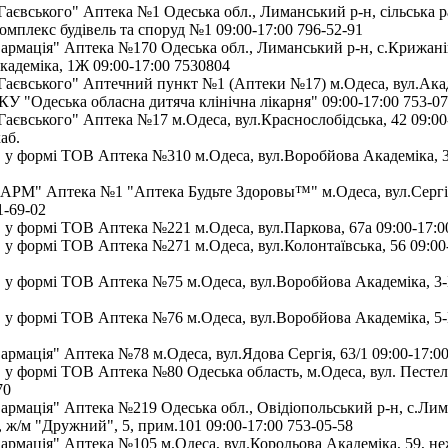
аєвського" Аптека №1 Одеська обл., Лиманський р-н, сільська р
омплекс будівель та споруд №1 09:00-17:00 796-52-91
мація" Аптека №170 Одеська обл., Лиманський р-н, с.Крижані
кадеміка, 1Ж 09:00-17:00 7530804
аєвського" Аптечний пункт №1 (Аптеки №17) м.Одеса, вул.Ака
КУ "Одеська обласна дитяча клінічна лікарня" 09:00-17:00 753-07
аєвського" Аптека №17 м.Одеса, вул.Краснослобідська, 42 09:00-
аб.
у формі ТОВ Аптека №310 м.Одеса, вул.Воробйова Академіка, 3а
М" Аптека №1 "Аптека Будьте Здоровы™" м.Одеса, вул.Сергія
1-69-02
у формі ТОВ Аптека №221 м.Одеса, вул.Паркова, 67а 09:00-17:0
у формі ТОВ Аптека №271 м.Одеса, вул.Колонтаївська, 56 09:00
у формі ТОВ Аптека №75 м.Одеса, вул.Воробйова Академіка, 3-Б
у формі ТОВ Аптека №76 м.Одеса, вул.Воробйова Академіка, 5-
мація" Аптека №78 м.Одеса, вул.Ядова Сергія, 63/1 09:00-17:00
у формі ТОВ Аптека №80 Одеська область, м.Одеса, вул. Пестеля
70
мація" Аптека №219 Одеська обл., Овідіопольський р-н, с.Лим
 ж/м "Дружний", 5, прим.101 09:00-17:00 753-05-58
мація" Аптека №105 м.Одеса, вул.Корольова Академіка, 59, н