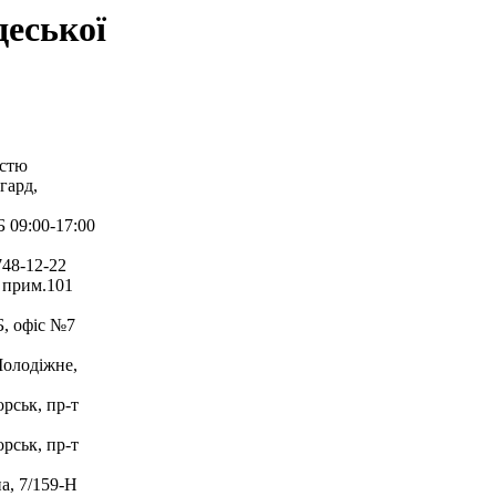
деської
істю
гард,
 09:00-17:00
748-12-22
 прим.101
, офіс №7
Молодіжне,
рськ, пр-т
рськ, пр-т
а, 7/159-Н