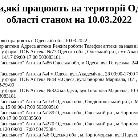
,які працюють на території О
області станом на 10.03.2022
 які працюють в Одеській обл. 10.03.2022
р аптеки Адреса аптеки Режим роботи Телефон аптеки за наявн
у формі ТОВ Аптека №77 Одеська обл., Одеський р-н, смт Аван
 14/17 09:00-17:00 503083181
аєвського" Аптека №86 Одеська обл, м.Одеса, вул.Генуезька, 24Б
аєвського" Аптека №4 м.Одеса, вул.Академічна, 28 09:00-17:00 
у формі ТОВ Аптека №44 м.Одеса, вул.Говорова Маршала, 10/1,
3-79-09
у формі ТОВ Аптека №324 м.Одеса, вул.Говорова Маршала, 10-Б
03083181
аєвського" Аптека №163 Одеська обл., Овідіопольський р-н, с.
а, 15 09:00-17:00 503009510
аєвського" Аптека №189 Одеська обл., Одеський р-н, м.Чорномо
:00-17:00 503335560
аєвського" Аптека №270 Одеська обл., Одеський р-н, м.Чорномо
м.120 09:00-17:00 504753841
аєвського" Аптека №6 Одеська обл., м.Чорноморськ, вул.Парусн