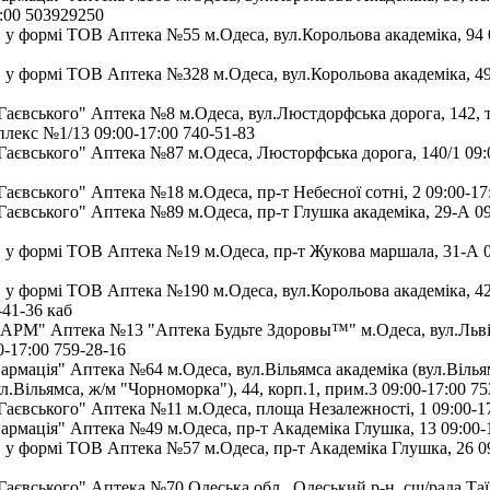
:00 503929250
у формі ТОВ Аптека №55 м.Одеса, вул.Корольова академіка, 94 
у формі ТОВ Аптека №328 м.Одеса, вул.Корольова академіка, 49
аєвського" Аптека №8 м.Одеса, вул.Люстдорфська дорога, 142, т
плекс №1/13 09:00-17:00 740-51-83
аєвського" Аптека №87 м.Одеса, Люсторфська дорога, 140/1 09:0
аєвського" Аптека №18 м.Одеса, пр-т Небесної сотні, 2 09:00-17
аєвського" Аптека №89 м.Одеса, пр-т Глушка академіка, 29-А 09
у формі ТОВ Аптека №19 м.Одеса, пр-т Жукова маршала, 31-А 09
у формі ТОВ Аптека №190 м.Одеса, вул.Корольова академіка, 42
-41-36 каб
М" Аптека №13 "Аптека Будьте Здоровы™" м.Одеса, вул.Львів
-17:00 759-28-16
мація" Аптека №64 м.Одеса, вул.Вільямса академіка (вул.Вілья
.Вільямса, ж/м "Чорноморка"), 44, корп.1, прим.3 09:00-17:00 7
аєвського" Аптека №11 м.Одеса, площа Незалежності, 1 09:00-17
мація" Аптека №49 м.Одеса, пр-т Академіка Глушка, 13 09:00-1
у формі ТОВ Аптека №57 м.Одеса, пр-т Академіка Глушка, 26 09
аєвського" Аптека №70 Одеська обл., Одеський р-н, сщ/рада Таїр