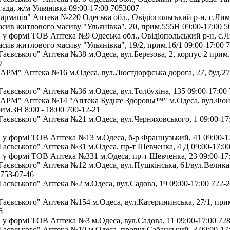
ада, ж/м Ульянівка 09:00-17:00 7053007
мація" Аптека №220 Одеська обл., Овідіопольський р-н, с.Лим
сив житлового масиву "Ульянівка", 20, прим.555Н 09:00-17:00 
у формі ТОВ Аптека №9 Одеська обл., Овідіопольський р-н, с.
сив житлового масиву "Ульянівка", 19/2, прим.16/1 09:00-17:00 
аєвського" Аптека №38 м.Одеса, вул.Березова, 2, корпус 2 прим.
7
" Аптека №16 м.Одеса, вул.Люстдорфська дорога, 27, буд.27/
аєвського" Аптека №36 м.Одеса, вул.Толбухіна, 135 09:00-17:00 
М" Аптека №14 "Аптека Будьте Здоровы™" м.Одеса, вул.Фон
рим.3Н 8:00 - 18:00 700-12-21
аєвського" Аптека №21 м.Одеса, вул.Черняховського, 1 09:00-17:
у формі ТОВ Аптека №13 м.Одеса, б-р Французький, 41 09:00-17
аєвського" Аптека №31 м.Одеса, пр-т Шевченка, 4 Д 09:00-17:00
у формі ТОВ Аптека №331 м.Одеса, пр-т Шевченка, 23 09:00-17
аєвського" Аптека №12 м.Одеса, вул.Пушкінська, 61/вул.Велика
 753-07-46
аєвського" Аптека №2 м.Одеса, вул.Садова, 19 09:00-17:00 722-2
аєвського" Аптека №154 м.Одеса, вул.Катерининська, 27/1, прим
6
у формі ТОВ Аптека №3 м.Одеса, вул.Садова, 11 09:00-17:00 728
аєвського" Аптека №10 м.Одеса, провул.Сабанський, 3 09:00-17: