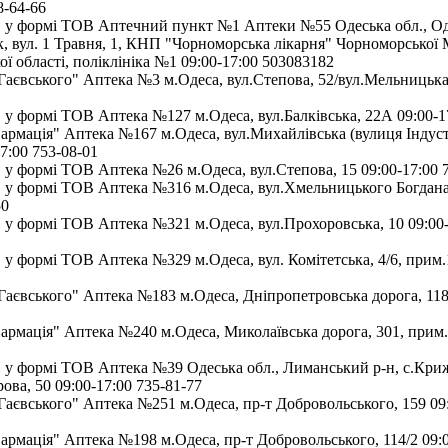
8-64-66
у формі ТОВ Аптечний пункт №1 Аптеки №55 Одеська обл., Од
, вул. 1 Травня, 1, КНП "Чорноморська лікарня" Чорноморської
ї області, поліклініка №1 09:00-17:00 503083182
аєвського" Аптека №3 м.Одеса, вул.Степова, 52/вул.Мельницька,
у формі ТОВ Аптека №127 м.Одеса, вул.Балківська, 22А 09:00-17
мація" Аптека №167 м.Одеса, вул.Михайлівська (вулиця Індустрі
7:00 753-08-01
у формі ТОВ Аптека №26 м.Одеса, вул.Степова, 15 09:00-17:00 
у формі ТОВ Аптека №316 м.Одеса, вул.Хмельницького Богдана,
50
у формі ТОВ Аптека №321 м.Одеса, вул.Прохоровська, 10 09:00-
у формі ТОВ Аптека №329 м.Одеса, вул. Комітетська, 4/6, прим.1
аєвського" Аптека №183 м.Одеса, Дніпропетровська дорога, 118
мація" Аптека №240 м.Одеса, Миколаївська дорога, 301, прим.
у формі ТОВ Аптека №39 Одеська обл., Лиманський р-н, с.Крижа
ова, 50 09:00-17:00 735-81-77
аєвського" Аптека №251 м.Одеса, пр-т Добровольського, 159 09:
мація" Аптека №198 м.Одеса, пр-т Добровольського, 114/2 09:0