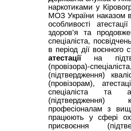
наркотиками у Кіровог
МОЗ України наказом в
особливості атестаці
здоров’я та продовже
спеціаліста, посвідчен
в період дії воєнного 
атестації
на підтве
(провізора)-спеціалі
(підтвердження) квалі
(провізорам), атеста
спеціаліста та а
(підтвердження) к
професіоналам з вищ
працюють у сфері охо
присвоєння (підтве