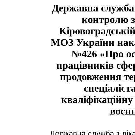
Державна служба 
контролю з
Кіровоградській
МОЗ України нака
№426 «Про ос
працівників сфе
продовження тер
спеціаліст
кваліфікаційну 
воєн
Державна служба з ліка