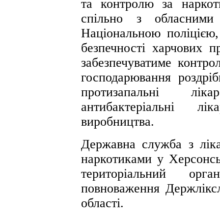
та контролю за наркот
спільно з обласними 
Національною поліцією
безпечності харчових пр
забезпечуватиме контро
господарювання роздрібн
протизапальні ліка
антибактеріальні лік
виробництва.
Державна служба з ліка
наркотиками у Херсонськ
територіальний орга
повноваження Держліксл
області.