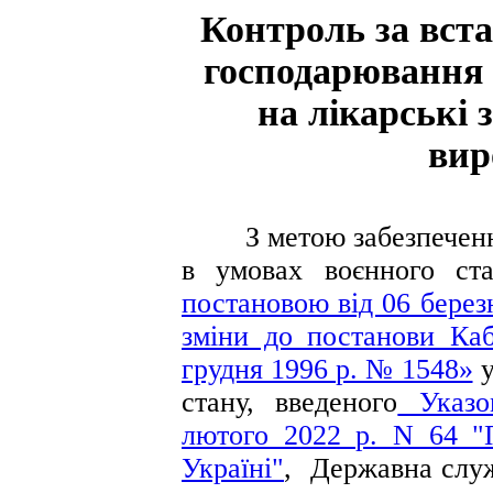
Контроль за вст
господарювання р
на лікарські 
вир
З метою забезпечення ц
в умовах воєнного ста
постановою від 06 берез
зміни до постанови Каб
грудня 1996 р. № 1548»
у
стану, введеного
Указом
лютого 2022 р. N 64 "
Україні"
, Державна служ