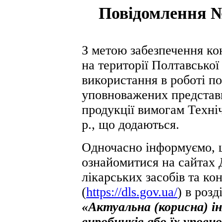
Повідомлення №
З метою забезпечення ко
на території Полтавської
використання в роботі по
уповноважених представн
продукції вимогам Техні
р., що додаються.
Одночасно інформуємо, 
ознайомитися на сайтах 
лікарських засобів та к
(
https://dls.gov.ua/
) в розд
«Актуальна (корисна) і
виробників або їх упов